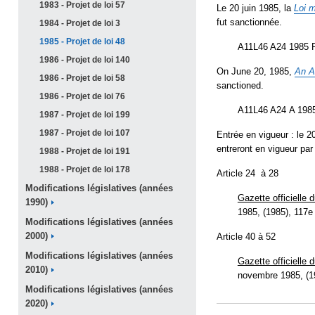
1983 - Projet de loi
57
Le 20 juin 1985, la
Loi m
fut sanctionnée.
1984 - Projet de loi
3
1985 - Projet de loi
48
A11L46 A24 1985 P
1986 - Projet de loi
140
On June 20, 1985,
An A
1986 - Projet de loi
58
sanctioned.
1986 - Projet de loi
76
A11L46 A24 A 1985
1987 - Projet de loi
199
1987 - Projet de loi
107
Entrée en vigueur : le 20
entreront en vigueur pa
1988 - Projet de loi
191
1988 - Projet de loi
178
Article 24 à 28
Modifications législatives (années
Gazette officielle
1990)
1985, (1985), 117e 
Modifications législatives (années
2000)
Article 40 à 52
Modifications législatives (années
Gazette officielle
2010)
novembre 1985, (19
Modifications législatives (années
2020)