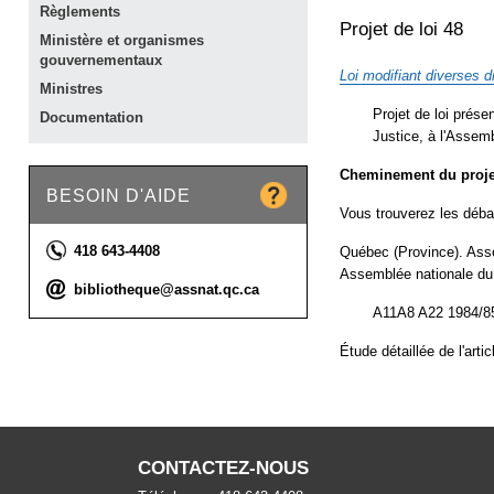
Règlements
Projet de loi 48
Ministère et organismes
gouvernementaux
Loi modifiant diverses di
Ministres
Projet de loi prése
Documentation
Justice, à l'Assem
Cheminement du projet
BESOIN D'AIDE
Vous trouverez les déba
Téléphone :
418 643-4408
Québec (Province). Ass
Assemblée nationale du
Courriel :
bibliotheque@assnat.qc.ca
A11A8 A22 1984/85
Étude détaillée de l'artic
CONTACTEZ-NOUS