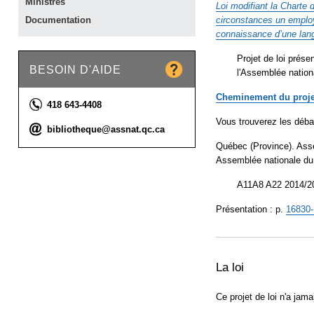
Ministres
Loi modifiant la Charte 
circonstances un employ
Documentation
connaissance d’une lan
Projet de loi prése
BESOIN D'AIDE
l'Assemblée nationa
Cheminement du proje
Téléphone :
418 643-4408
Vous trouverez les déba
Courriel :
bibliotheque@assnat.qc.ca
Québec (Province). Ass
Assemblée nationale du
A11A8 A22 2014/20
Présentation : p.
16830
La loi
Ce projet de loi n'a jam