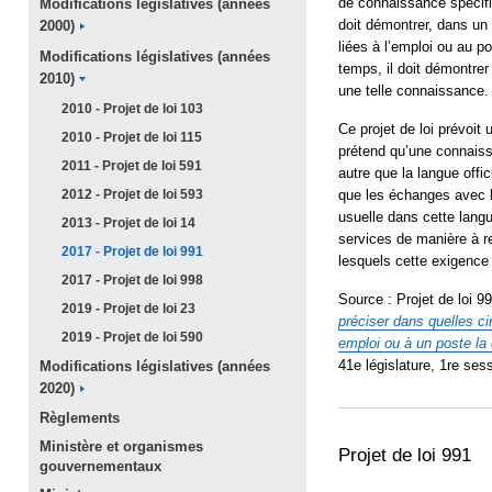
de connaissance spécifiq
Modifications législatives (années
doit démontrer, dans un 
2000)
liées à l’emploi ou au 
Modifications législatives (années
temps, il doit démontre
2010)
une telle connaissance.
2010 - Projet de loi
103
Ce projet de loi prévoit
2010 - Projet de loi
115
prétend qu’une connais
2011 - Projet de loi
591
autre que la langue offi
2012 - Projet de loi
593
que les échanges avec l
usuelle dans cette langu
2013 - Projet de loi
14
services de manière à r
2017 - Projet de loi
991
lesquels cette exigence 
2017 - Projet de loi
998
Source : Projet de loi 9
2019 - Projet de loi
23
préciser dans quelles c
2019 - Projet de loi
590
emploi ou à un poste la
41e législature, 1re sess
Modifications législatives (années
2020)
Règlements
Ministère et organismes
Projet de loi 991
gouvernementaux