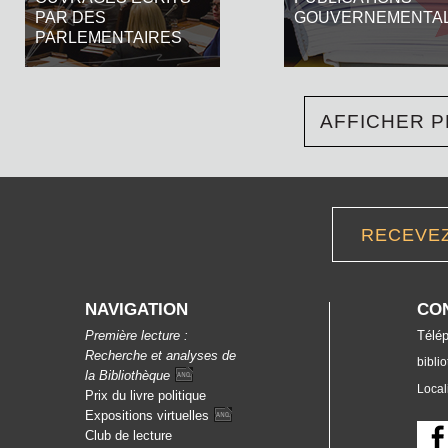
PAR DES
GOUVERNEMENTA
PARLEMENTAIRES
AFFICHER P
COLLECTION
DROIT
RECEVE
GÉNÉRALE
NAVIGATION
CO
Première lecture :
Télép
Recherche et analyses de
bibli
la
Bibliothèque
Local
Prix du livre politique
Expositions
virtuelles
Club de lecture
HISTOIRE RÉGIONALE
LITTÉRATURES