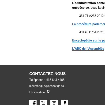
L'administration conte
québécoise
, sous la di
351.71 A238 2012 C
La procédure parleme
A11A8 P764 2021 P
Encyclopédie sur le 
L'ABC de
l'Assemblée
CONTACTEZ-NOUS
Téléphone : 418 643-4408
bibliotheque@assnat.qc.ca
Localisateur
Localisation