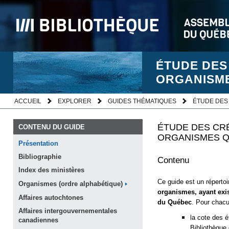
ÉTUDE DES
ORGANISM
ACCUEIL
EXPLORER
GUIDES THÉMATIQUES
ÉTUDE DES
ÉTUDE DES CRÉ
CONTENU DU GUIDE
ORGANISMES 
Présentation
Bibliographie
Contenu
Index des
ministères
Ce guide est un réperto
Organismes (ordre
alphabétique)
organismes, ayant exis
Affaires
autochtones
du Québec
. Pour chacu
Affaires intergouvernementales
la cote des é
canadiennes
Bibliothèque