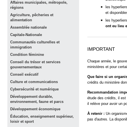
Affaires municipales, métropole,
les hyperlien
régions
et disponibl
Agriculture, pêcheries et
alimentation
les hyperlie
ont eu lieu
Assemblée
nationale
Capitale-Nationale
Communautés culturelles et
immigration
IMPORTANT
Condition
féminine
Chaque année, le gouver
Conseil du trésor et services
ministères et pour certa
gouvernementaux
Conseil
exécutif
Que faire si un organi
Culture et
communications
crédits du ministère dont
Cybersécurité et
numérique
Recommandation impor
Développement durable,
étude des crédits, il e
environnement, faune et
parcs
il relève pour avoir un p
Développement
économique
À retenir :
Un organisme 
Éducation, enseignement supérieur,
pas d'autres. La disponib
loisir et
sport