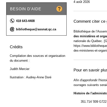
4 août 2026
BESOIN D'AIDE
Téléphone :
418 643-4408
Comment citer ce 
Courriel :
bibliotheque@assnat.qc.ca
Bibliothèque de l’Asse
des ministères et org
nationale du Québec. [G
https://www.bibliotheque
Crédits
des-ministeres-et-orga
Compilation des sources et organisation
du document :
Judith Mercier
Pour en savoir plus
Ilustration : Audrey-Anne Doré
Afin d'approfondir l'his
ouvrages suivants seraie
Histoire de l'administ
351.714 '009 G722 