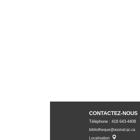
CONTACTEZ-NOUS
Téléphone : 418 643-4408
bibliotheque@assnat.qc.ca
Localisateur
Localisation