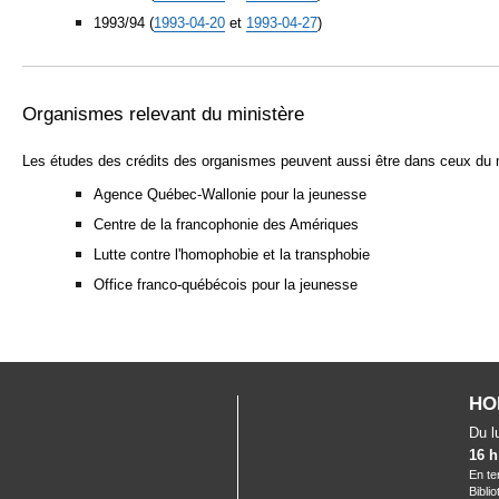
1993/94 (
1993-04-20
et
1993-04-27
)
Organismes relevant du ministère
Les études des crédits des organismes peuvent aussi être dans ceux du m
Agence Québec-Wallonie pour la jeunesse
Centre de la francophonie des Amériques
Lutte contre l'homophobie et la transphobie
Office franco-québécois pour la jeunesse
HO
Du l
16 h
En te
Bibli