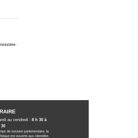
inistère :
RAIRE
undi au vendredi :
8 h 30 à
 30
mps de session parlementaire, la
othèque est ouverte aux clientèles