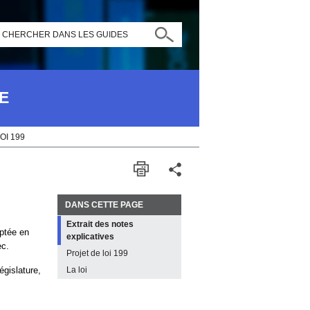
CHERCHER DANS LES GUIDES
E
OI 199
DANS CETTE PAGE
Extrait des notes
ptée en
explicatives
ec.
Projet de loi 199
législature,
La loi