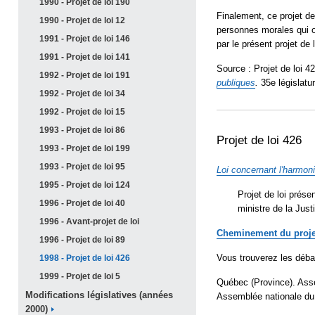
1990 - Projet de loi
190
Finalement, ce projet de
1990 - Projet de loi
12
personnes morales qui o
1991 - Projet de loi
146
par le présent projet de 
1991 - Projet de loi
141
Source : Projet de loi 4
1992 - Projet de loi
191
publiques
.
35e législatu
1992 - Projet de loi
34
1992 - Projet de loi
15
1993 - Projet de loi
86
Projet de loi 426
1993 - Projet de loi
199
1993 - Projet de loi
95
Loi concernant l'harmoni
1995 - Projet de loi
124
Projet de loi prése
1996 - Projet de loi
40
ministre de la Just
1996 - Avant-projet de
loi
Cheminement du proje
1996 - Projet de loi
89
Vous trouverez les déba
1998 - Projet de loi
426
1999 - Projet de loi
5
Québec (Province). Ass
Modifications législatives (années
Assemblée nationale du
2000)