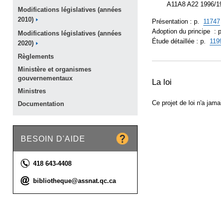
A11A8 A22 1996/19
Modifications législatives (années
2010)
Présentation : p.
11747
Adoption du principe : 
Modifications législatives (années
Étude détaillée : p.
119
2020)
Règlements
Ministère et organismes
gouvernementaux
La loi
Ministres
Ce projet de loi n'a jam
Documentation
BESOIN D'AIDE
Téléphone :
418 643-4408
Courriel :
bibliotheque@assnat.qc.ca