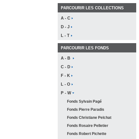
PARCOURIR LES COLLECTIONS
A -
C
D -
J
L -
T
PARCOURIR LES FONDS
A -
B
C -
D
F -
K
L -
O
P -
W
Fonds Sylvain
Pagé
Fonds Pierre
Paradis
Fonds Christiane
Pelchat
Fonds Rosaire
Pelletier
Fonds Robert
Pichette