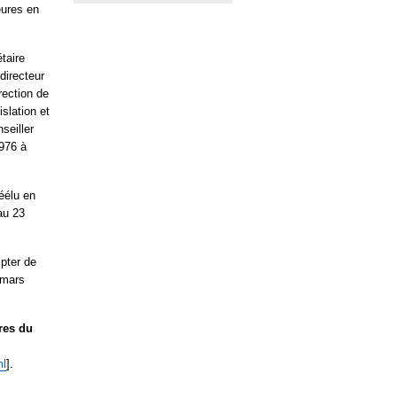
eures en
taire
directeur
rection de
islation et
seiller
1976 à
Réélu en
au 23
pter de
 mars
res du
ml
].