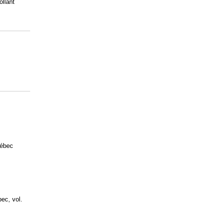
ollant
uébec
bec, vol.