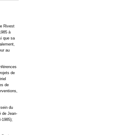
de Rivest
1985 à
si que sa
nalement,
eur au
nférences
rojets de
riel
es de
erventions,
 sein du
é de Jean-
4-1985);