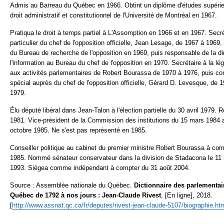
Admis au Barreau du Québec en 1966. Obtint un diplôme d'études supéri
droit administratif et constitutionnel de l'Université de Montréal en 1967.
Pratiqua le droit à temps partiel à L'Assomption en 1966 et en 1967. Secré
particulier du chef de l'opposition officielle, Jean Lesage, de 1967 à 1969, 
du Bureau de recherche de l'opposition en 1969, puis responsable de la di
l'information au Bureau du chef de l'opposition en 1970. Secrétaire à la lég
aux activités parlementaires de Robert Bourassa de 1970 à 1976, puis con
spécial auprès du chef de l'opposition officielle, Gérard D. Levesque, de 
1979.
Élu député libéral dans Jean-Talon à l'élection partielle du 30 avril 1979. 
1981. Vice-président de la Commission des institutions du 15 mars 1984 
octobre 1985. Ne s'est pas représenté en 1985.
Conseiller politique au cabinet du premier ministre Robert Bourassa à com
1985. Nommé sénateur conservateur dans la division de Stadacona le 11
1993. Siégea comme indépendant à compter du 31 août 2004.
Source : Assemblée nationale du Québec.
Dictionnaire des parlementai
Québec de 1792 à nos jours : Jean-Claude Rivest
, [En ligne], 2018.
[
http://www.assnat.qc.ca/fr/deputes/rivest-jean-claude-5107/
biographie.ht