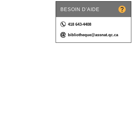
BESOIN D'AIDE
Téléphone :
418 643-4408
Courriel :
bibliotheque@assnat.qc.ca