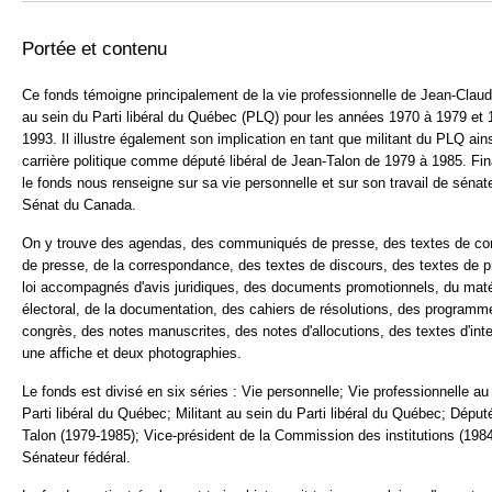
Portée et contenu
Ce fonds témoigne principalement de la vie professionnelle de Jean-Clau
au sein du Parti libéral du Québec (PLQ) pour les années 1970 à 1979 et 
1993. Il illustre également son implication en tant que militant du PLQ ain
carrière politique comme député libéral de Jean-Talon de 1979 à 1985. Fi
le fonds nous renseigne sur sa vie personnelle et sur son travail de sénat
Sénat du Canada.
On y trouve des agendas, des communiqués de presse, des textes de co
de presse, de la correspondance, des textes de discours, des textes de p
loi accompagnés d'avis juridiques, des documents promotionnels, du maté
électoral, de la documentation, des cahiers de résolutions, des programm
congrès, des notes manuscrites, des notes d'allocutions, des textes d'int
une affiche et deux photographies.
Le fonds est divisé en six séries : Vie personnelle; Vie professionnelle au
Parti libéral du Québec; Militant au sein du Parti libéral du Québec; Déput
Talon (1979-1985); Vice-président de la Commission des institutions (198
Sénateur fédéral.