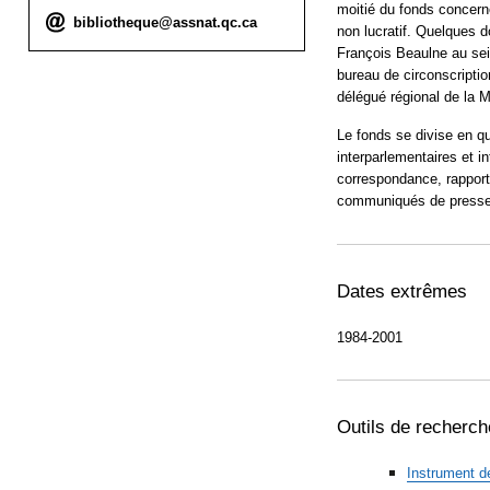
moitié du fonds concern
Courriel :
bibliotheque@assnat.qc.ca
non lucratif. Quelques d
François Beaulne au sein
bureau de circonscriptio
délégué régional de la M
Le fonds se divise en qu
interparlementaires et 
correspondance, rappor
communiqués de presse 
Dates extrêmes
1984-2001
Outils de recherch
Instrument d