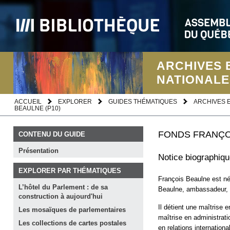
ARCHIVES 
NATIONALE
ACCUEIL
EXPLORER
GUIDES THÉMATIQUES
ARCHIVES 
BEAULNE (P10)
FONDS FRANÇOI
CONTENU DU GUIDE
Présentation
Notice biographiq
EXPLORER PAR THÉMATIQUES
François Beaulne est né 
L’hôtel du Parlement : de sa
Beaulne, ambassadeur, 
construction à
aujourd'hui
Il détient une maîtrise e
Les mosaïques de
parlementaires
maîtrise en administrati
Les collections de cartes
postales
en relations internation