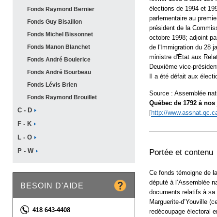
élections de 1994 et 199
Fonds Raymond
Bernier
parlementaire au premie
Fonds Guy
Bisaillon
président de la Commiss
Fonds Michel
Bissonnet
octobre 1998; adjoint pa
Fonds Manon
Blanchet
de l'Immigration du 28 j
ministre d'État aux Rel
Fonds André
Boulerice
Deuxième vice-président
Fonds André
Bourbeau
Il a été défait aux élect
Fonds Lévis
Brien
Source : Assemblée nat
Fonds Raymond
Brouillet
Québec de 1792 à nos 
C -
D
[
http://www.assnat.qc.ca
F -
K
L -
O
P -
W
Portée et contenu
Ce fonds témoigne de la 
député à l’Assemblée n
BESOIN D'AIDE
documents relatifs à sa 
Marguerite-d’Youville (c
Téléphone :
418 643-4408
redécoupage électoral e