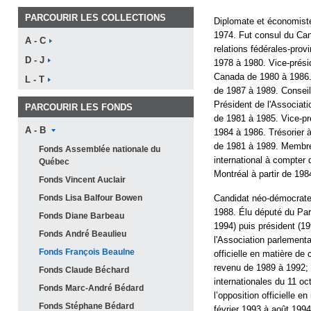
PARCOURIR LES COLLECTIONS
Diplomate et économiste
1974. Fut consul du Ca
A -
C
relations fédérales-prov
D -
J
1978 à 1980. Vice-présid
Canada de 1980 à 1986. 
L -
T
de 1987 à 1989. Conseill
Président de l'Associat
PARCOURIR LES FONDS
de 1981 à 1985. Vice-pr
A -
B
1984 à 1986. Trésorier à
de 1981 à 1989. Membre
Fonds Assemblée nationale du
international à compter
Québec
Montréal à partir de 198
Fonds Vincent
Auclair
Fonds Lisa Balfour
Bowen
Candidat néo-démocrate 
1988. Élu député du Par
Fonds Diane
Barbeau
1994) puis président (1
Fonds André
Beaulieu
l'Association parlementa
Fonds François
Beaulne
officielle en matière de 
revenu de 1989 à 1992; po
Fonds Claude
Béchard
internationales du 11 o
Fonds Marc-André
Bédard
l’opposition officielle 
Fonds Stéphane
Bédard
février 1993 à août 1994