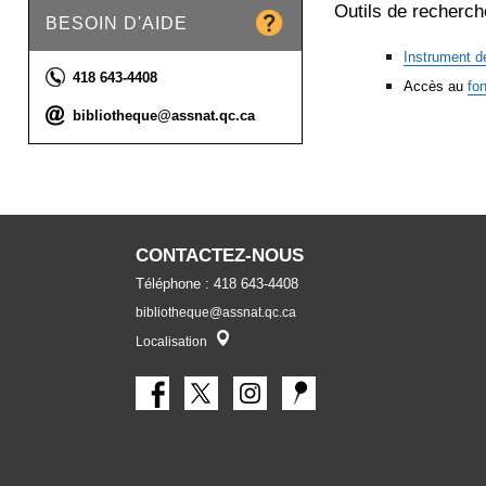
Outils de recherch
BESOIN D'AIDE
Instrument d
Téléphone :
418 643-4408
Accès au
fo
Courriel :
bibliotheque@assnat.qc.ca
CONTACTEZ-NOUS
Téléphone : 418 643-4408
bibliotheque@assnat.qc.ca
Localisateur
Localisation