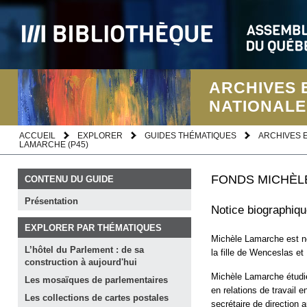
ARCHIVES 
NATIONALE
ACCUEIL
EXPLORER
GUIDES THÉMATIQUES
ARCHIVES 
LAMARCHE (P45)
FONDS MICHÈL
CONTENU DU GUIDE
Présentation
Notice biographiq
EXPLORER PAR THÉMATIQUES
Michèle Lamarche est né
L’hôtel du Parlement : de sa
la fille de Wenceslas et
construction à
aujourd'hui
Michèle Lamarche étudie
Les mosaïques de
parlementaires
en relations de travail e
Les collections de cartes
postales
secrétaire de direction 