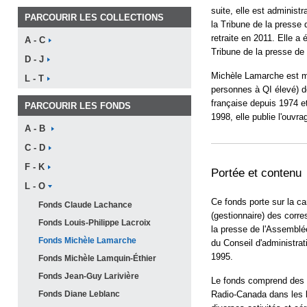
suite, elle est administ
PARCOURIR LES COLLECTIONS
la Tribune de la presse
retraite en 2011. Elle a 
A -
C
Tribune de la presse de
D -
J
Michèle Lamarche est m
L -
T
personnes à QI élevé) d
française depuis 1974 e
PARCOURIR LES FONDS
1998, elle publie l'ouvr
A -
B
C -
D
F -
K
Portée et contenu
L -
O
Ce fonds porte sur la ca
Fonds Claude
Lachance
(gestionnaire) des corr
Fonds Louis-Philippe
Lacroix
la presse de l'Assemblée
Fonds Michèle
Lamarche
du Conseil d'administrat
1995.
Fonds Michèle
Lamquin-Éthier
Fonds Jean-Guy
Larivière
Le fonds comprend des
Fonds Diane
Leblanc
Radio-Canada dans les l