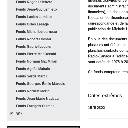
diverses activités et 
Fonds Roger
Lefebvre
documents administratif
Fonds Jean-Guy
Lemieux
financiers), un dossier 
Fonds Lucien
Lemieux
l'occasion du Bicentenai
correspondance et de l
Fonds Gilles
Lesage
publication de Michèle 
Fonds Michel
Létourneau
En plus des documents t
Fonds Robert
Libman
plusieurs ont été prises 
Fonds Gabriel
Loubier
planches-contacts conte
Fonds Pierre
MacDonald
Radio-Canada à l'édific
Fonds Norman
MacMillan
sont datés de 1978 à 20
Fonds Agnès
Maltais
Ce fonds comprend trent
Fonds Serge
Marcil
Fonds Georges-Émile
Marquis
Fonds Norbert
Morin
Dates extrêmes
Fonds Jean-Marie
Nadeau
Fonds François
Ouimet
1978-2023
P -
W