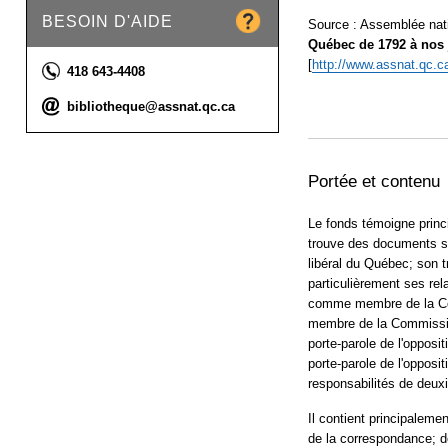
BESOIN D'AIDE
Source : Assemblée nat
Québec de 1792 à nos 
[
http://www.assnat.qc.ca
Téléphone :
418 643-4408
Courriel :
bibliotheque@assnat.qc.ca
Portée et contenu
Le fonds témoigne princi
trouve des documents sur
libéral du Québec; son 
particulièrement ses rel
comme membre de la Com
membre de la Commissio
porte-parole de l'opposi
porte-parole de l'opposi
responsabilités de deux
Il contient principalem
de la correspondance; d