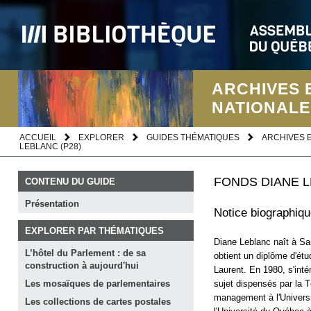
ARCHIVES 
NATIONALE
ACCUEIL
EXPLORER
GUIDES THÉMATIQUES
ARCHIVES 
LEBLANC (P28)
FONDS DIANE L
CONTENU DU GUIDE
Présentation
Notice biographiq
EXPLORER PAR THÉMATIQUES
Diane Leblanc naît à Sa
L’hôtel du Parlement : de sa
obtient un diplôme d'étu
construction à
aujourd'hui
Laurent. En 1980, s'inté
sujet dispensés par la T
Les mosaïques de
parlementaires
management à l'Universi
Les collections de cartes
postales