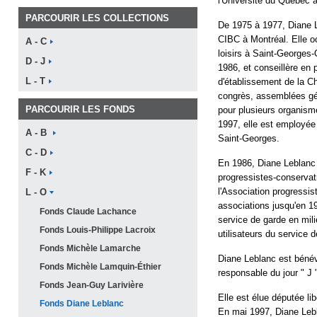
l'Université du Québec à
PARCOURIR LES COLLECTIONS
De 1975 à 1977, Diane 
CIBC à Montréal. Elle o
A -
C
loisirs à Saint-Georges
D -
J
1986, et conseillère en p
L -
T
d'établissement de la C
congrès, assemblées gén
PARCOURIR LES FONDS
pour plusieurs organis
1997, elle est employée 
A -
B
Saint-Georges.
C -
D
En 1986, Diane Leblanc
F -
K
progressistes-conservat
l'Association progressis
L -
O
associations jusqu'en 199
Fonds Claude
Lachance
service de garde en mili
Fonds Louis-Philippe
Lacroix
utilisateurs du service 
Fonds Michèle
Lamarche
Diane Leblanc est bénév
Fonds Michèle
Lamquin-Éthier
responsable du jour " J
Fonds Jean-Guy
Larivière
Elle est élue députée li
Fonds Diane
Leblanc
En mai 1997, Diane Le