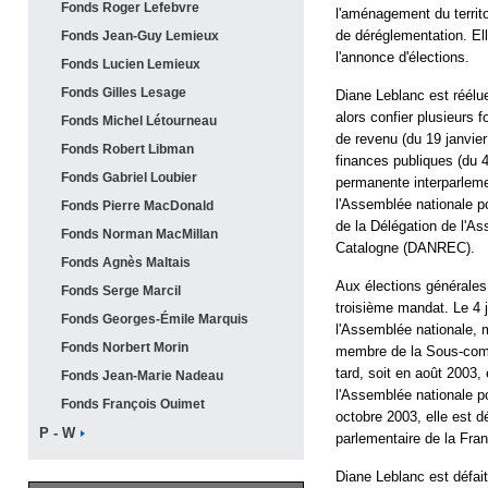
Fonds Roger
Lefebvre
l'aménagement du territoi
de déréglementation. El
Fonds Jean-Guy
Lemieux
l'annonce d'élections.
Fonds Lucien
Lemieux
Fonds Gilles
Lesage
Diane Leblanc est réélu
alors confier plusieurs f
Fonds Michel
Létourneau
de revenu (du 19 janvi
Fonds Robert
Libman
finances publiques (du
Fonds Gabriel
Loubier
permanente interparlem
l'Assemblée nationale p
Fonds Pierre
MacDonald
de la Délégation de l'As
Fonds Norman
MacMillan
Catalogne (DANREC).
Fonds Agnès
Maltais
Aux élections générales
Fonds Serge
Marcil
troisième mandat. Le 4 
Fonds Georges-Émile
Marquis
l'Assemblée nationale,
Fonds Norbert
Morin
membre de la Sous-comm
tard, soit en août 2003
Fonds Jean-Marie
Nadeau
l'Assemblée nationale p
Fonds François
Ouimet
octobre 2003, elle est
P -
W
parlementaire de la Fra
Diane Leblanc est défai