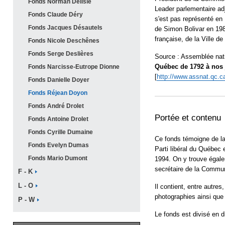
Fonds Norman
Delisle
Leader parlementaire ad
Fonds Claude
Déry
s'est pas représenté en
Fonds Jacques
Désautels
de Simon Bolivar en 198
française, de la Ville de
Fonds Nicole
Deschênes
Fonds Serge
Deslières
Source : Assemblée nat
Québec de 1792 à nos 
Fonds Narcisse-Eutrope
Dionne
[
http://www.assnat.qc.c
Fonds Danielle
Doyer
Fonds Réjean
Doyon
Fonds André
Drolet
Portée et contenu
Fonds Antoine
Drolet
Fonds Cyrille
Dumaine
Ce fonds témoigne de la 
Fonds Evelyn
Dumas
Parti libéral du Québec 
Fonds Mario
Dumont
1994. On y trouve égal
secrétaire de la Commu
F -
K
L -
O
Il contient, entre autres
photographies ainsi que
P -
W
Le fonds est divisé en d