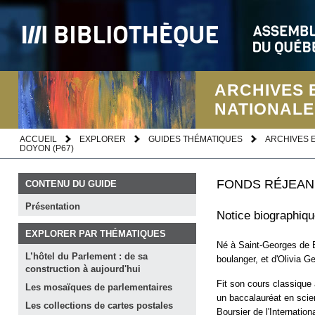
ARCHIVES 
NATIONALE
ACCUEIL
EXPLORER
GUIDES THÉMATIQUES
ARCHIVES 
DOYON (P67)
FONDS RÉJEAN
CONTENU DU GUIDE
Présentation
Notice biographiq
EXPLORER PAR THÉMATIQUES
Né à Saint-Georges de B
L’hôtel du Parlement : de sa
boulanger, et d'Olivia G
construction à
aujourd'hui
Fit son cours classique
Les mosaïques de
parlementaires
un baccalauréat en scien
Les collections de cartes
postales
Boursier de l'Internati