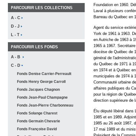
Foundation en 1960. Délé
PARCOURIR LES COLLECTIONS
Laval à plusieurs conf
Barreau du Québec en 
A -
C
D -
J
Agent du service extéri
York de 1961 à 1963. D
L -
T
en Autriche de 1963 à 19
1965 à 1967. Secrétaire
PARCOURIR LES FONDS
diocèse de Québec de 19
A -
B
général de l'administra
du Québec de 1971 à 19
C -
D
en 1974 et à Québec en 
Fonds Denise
Carrier-Perreault
municipales de 1974 à 1
Fonds Henry George
Carroll
Communauté urbaine de 
affaires publiques du Ca
Fonds Jacques
Chagnon
pour la région de Québe
Fonds Jean-Paul
Champagne
direction supérieure de
Fonds Jean-Pierre
Charbonneau
Élu député libéral dans L
Fonds Solange
Charest
1985 et en 1989. Adjoin
Fonds Germain
Chevarie
1985 au 26 août 1987, d
Fonds Françoise
David
17 mai 1989 et du minis
Président de la Commiss