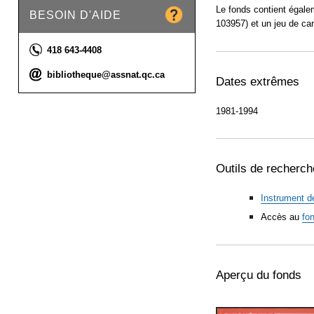
Le fonds contient égale
BESOIN D'AIDE
103957) et un jeu de ca
Téléphone :
418 643-4408
Courriel :
bibliotheque@assnat.qc.ca
Dates extrêmes
1981-1994
Outils de recherch
Instrument d
Accès au
fo
Aperçu du fonds