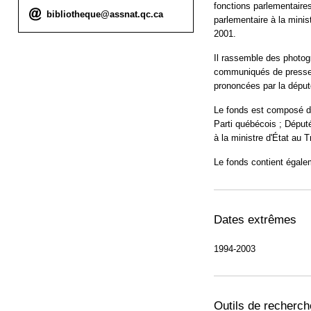
fonctions parlementaire
Courriel :
bibliotheque@assnat.qc.ca
parlementaire à la minis
2001.
Il rassemble des photog
communiqués de presse, 
prononcées par la déput
Le fonds est composé de 
Parti québécois ; Député
à la ministre d'État au T
Le fonds contient égalem
Dates extrêmes
1994-2003
Outils de recherch