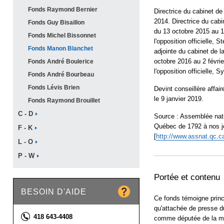
Fonds Raymond
Bernier
Directrice du cabinet de 
2014. Directrice du cabin
Fonds Guy
Bisaillon
du 13 octobre 2015 au 1
Fonds Michel
Bissonnet
l'opposition officielle,
Fonds Manon
Blanchet
adjointe du cabinet de la
octobre 2016 au 2 févrie
Fonds André
Boulerice
l'opposition officielle, 
Fonds André
Bourbeau
Fonds Lévis
Brien
Devint conseillère affair
le 9 janvier 2019.
Fonds Raymond
Brouillet
C -
D
Source : Assemblée nati
Québec de 1792 à nos jo
F -
K
[
http://www.assnat.qc.c
L -
O
P -
W
Portée et contenu
BESOIN D'AIDE
Ce fonds témoigne princ
qu'attachée de presse 
Téléphone :
418 643-4408
comme députée de la mêm