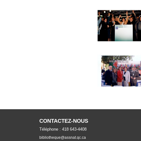
CONTACTEZ-NOUS
Téléphone : 418 643-4408
bibliotheque@assnat.qc.ca