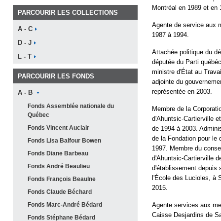
Montréal en 1989 et en 
PARCOURIR LES COLLECTIONS
Agente de service aux m
A -
C
1987 à 1994.
D -
J
Attachée politique du 
L -
T
députée du Parti québéc
ministre d'État au Trava
PARCOURIR LES FONDS
adjointe du gouverneme
représentée en 2003.
A -
B
Fonds Assemblée nationale du
Membre de la Corporat
Québec
d'Ahuntsic-Cartierville e
Fonds Vincent
Auclair
de 1994 à 2003. Administ
de la Fondation pour l
Fonds Lisa Balfour
Bowen
1997. Membre du conseil
Fonds Diane
Barbeau
d'Ahuntsic-Cartierville 
Fonds André
Beaulieu
d'établissement depuis 
l'École des Lucioles, à
Fonds François
Beaulne
2015.
Fonds Claude
Béchard
Fonds Marc-André
Bédard
Agente services aux mem
Caisse Desjardins de S
Fonds Stéphane
Bédard