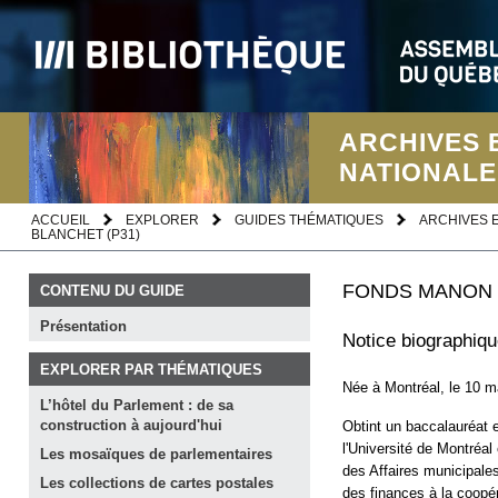
ARCHIVES 
NATIONALE
ACCUEIL
EXPLORER
GUIDES THÉMATIQUES
ARCHIVES 
BLANCHET (P31)
FONDS MANON 
CONTENU DU GUIDE
Présentation
Notice biographiq
EXPLORER PAR THÉMATIQUES
Née à Montréal, le 10 m
L’hôtel du Parlement : de sa
construction à
aujourd'hui
Obtint un baccalauréat e
l'Université de Montréal
Les mosaïques de
parlementaires
des Affaires municipale
Les collections de cartes
postales
des finances à la coopér