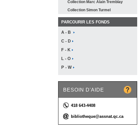
Collection Marc Alain
Tremblay
Collection Simon
Turmel
PARCOURIR LES FONDS
A -
B
C -
D
F -
K
L -
O
P -
W
BESOIN D'AIDE
Téléphone :
418 643-4408
Courriel :
bibliotheque@assnat.qc.ca