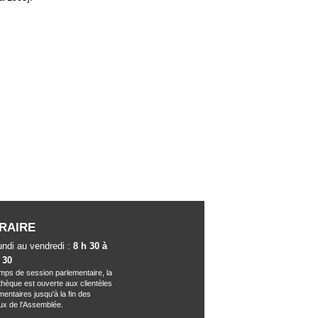
RAIRE
undi au vendredi :
8 h 30 à
 30
mps de session parlementaire, la
othèque est ouverte aux clientèles
mentaires jusqu'à la fin des
ux de l'Assemblée.