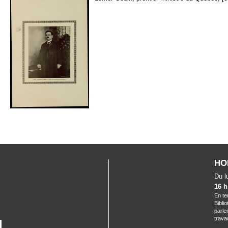
HO
Du l
16 h
En te
Bibli
parle
trava