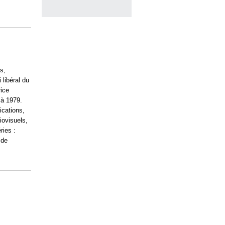
s,
 libéral du
rice
 à 1979.
ications,
iovisuels,
ries :
 de