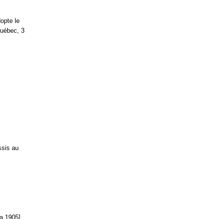
opte le
Québec, 3
ssis au
a 1905].