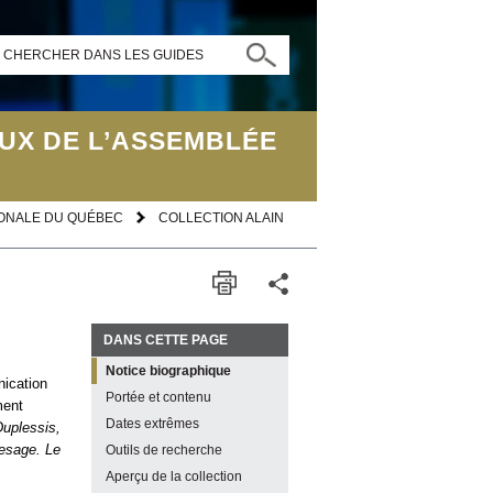
CHERCHER DANS LES GUIDES
UX DE L’ASSEMBLÉE
IONALE DU QUÉBEC
COLLECTION ALAIN
DANS CETTE PAGE
Notice biographique
nication
Portée et contenu
ment
Dates extrêmes
uplessis,
esage. Le
Outils de recherche
Aperçu de la collection