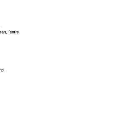
a
an, [entre
012.