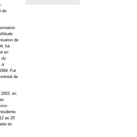
1.
é de
formation
 d'étude
nisation de
4, fut
et en
t du
s à
1994. Fut
Montréal de
n 2003, en
des
vice-
résidente
12 au 20
aite en