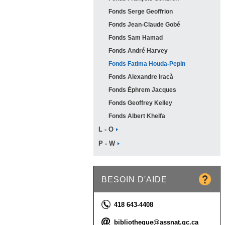
Fonds Serge
Geoffrion
Fonds Jean-Claude
Gobé
Fonds Sam
Hamad
Fonds André
Harvey
Fonds Fatima
Houda-Pepin
Fonds Alexandre
Iracà
Fonds Éphrem
Jacques
Fonds Geoffrey
Kelley
Fonds Albert
Khelfa
L -
O
P -
W
BESOIN D'AIDE
Téléphone :
418 643-4408
Courriel :
bibliotheque@assnat.qc.ca