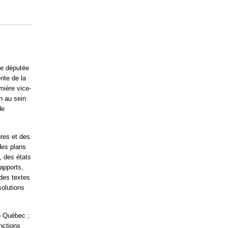
de députée
nte de la
mière vice-
n au sein
de
res et des
des plans
, des états
apports,
 des textes
solutions
du Québec ;
nctions