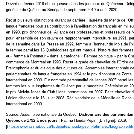
Devint en février 2016 chroniqueuse dans les journaux de Québecor. Dél
générale du Québec au Sénégal de septembre 2019 à août 2020.
Reçut plusieurs distinctions durant sa carrière : lauréate du Mérite de l'Off
langue française pour sa contribution à l'amélioration du français en milieu
en 1990, prix d'honneur de l'Alliance des professeures et professeurs de 
pour l'ensemble de son œuvre de rapprochement interculturel en 1991, per
de la semaine dans La Presse en 1992, femme à l'honneur du Mois de l'hi
la femme parmi les 15 Québécoises qui ont marqué l'histoire des femmes
et « femme à l'honneur » dans la catégorie « Femme politique » par la C
commerce de Montréal en 1995. Reçut le grade de chevalier de l'Ordre de 
Francophonie et du dialogue des cultures de l'Assemblée internationale d
parlementaires de langue française en 1994 et le prix d'honneur de Zonta
international en 2003. Fut nommée personnalité de l'année 2005 parmi les
femmes les plus inspirantes du Québec par le magazine Châtelaine en 20
le prix Melvin-Jones du Club Lions international en 2007. Faite chevalier d
Légion d'honneur le 13 juillet 2008. Récipiendaire de la Médaille de Richel
international en 2009.
Source: Assemblée nationale du Québec.
Dictionnaire des parlementai
Québec de 1792 à nos jours
: Fatima Houda-Pepin, [En ligne], 2019.
[
https://www.assnat.qc.ca/fr/deputes/houda-pepin-fatima-61/
biographie.ht