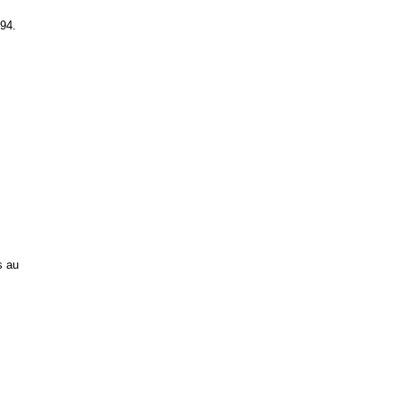
994.
s au