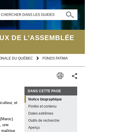
CHERCHER DANS LES GUIDES
UX DE L’ASSEMBLÉE
IONALE DU QUÉBEC
FONDS FATIMA
DANS CETTE PAGE
Notice biographique
ulteur, et
Portée et contenu
Dates extrêmes
(Maroc)
Outils de recherche
, une
Aperçu
e maîtrise