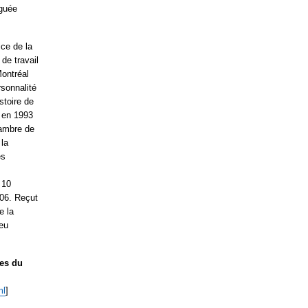
éguée
ice de la
 de travail
Montréal
sonnalité
stoire de
 en 1993
hambre de
la
es
 10
06. Reçut
e la
ieu
res du
ml
]