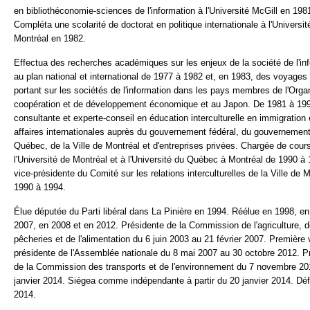
en bibliothéconomie-sciences de l'information à l'Université McGill en 198
Compléta une scolarité de doctorat en politique internationale à l'Universit
Montréal en 1982.
Effectua des recherches académiques sur les enjeux de la société de l'in
au plan national et international de 1977 à 1982 et, en 1983, des voyages
portant sur les sociétés de l'information dans les pays membres de l'Orga
coopération et de développement économique et au Japon. De 1981 à 199
consultante et experte-conseil en éducation interculturelle en immigration 
affaires internationales auprès du gouvernement fédéral, du gouvernemen
Québec, de la Ville de Montréal et d'entreprises privées. Chargée de cour
l'Université de Montréal et à l'Université du Québec à Montréal de 1990 à 
vice-présidente du Comité sur les relations interculturelles de la Ville de 
1990 à 1994.
Élue députée du Parti libéral dans La Pinière en 1994. Réélue en 1998, e
2007, en 2008 et en 2012. Présidente de la Commission de l'agriculture, 
pêcheries et de l'alimentation du 6 juin 2003 au 21 février 2007. Première 
présidente de l'Assemblée nationale du 8 mai 2007 au 30 octobre 2012. P
de la Commission des transports et de l'environnement du 7 novembre 20
janvier 2014. Siégea comme indépendante à partir du 20 janvier 2014. Déf
2014.