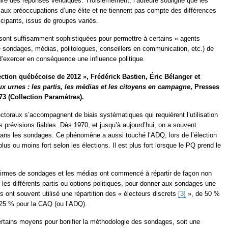
ire des réponses véridiques. Troisièmement, l’auteure souligne que les
ux préoccupations d’une élite et ne tiennent pas compte des différences
icipants, issus de groupes variés.
 sont suffisamment sophistiquées pour permettre à certains « agents
sondages, médias, politologues, conseillers en communication, etc.) de
t d’exercer en conséquence une influence politique.
ection québécoise de 2012 », Frédérick Bastien, Éric Bélanger et
x urnes : les partis, les médias et les citoyens en campagne
, Presses
173 (Collection Paramètres).
ctoraux s’accompagnent de biais systématiques qui requièrent l’utilisation
s prévisions fiables. Dès 1970, et jusqu’à aujourd’hui, on a souvent
ans les sondages. Ce phénomène a aussi touché l’ADQ, lors de l’élection
lus ou moins fort selon les élections. Il est plus fort lorsque le PQ prend le
firmes de sondages et les médias ont commencé à répartir de façon non
e les différents partis ou options politiques, pour donner aux sondages une
s ont souvent utilisé une répartition des « électeurs discrets
[3]
», de 50 %
 25 % pour la CAQ (ou l’ADQ).
rtains moyens pour bonifier la méthodologie des sondages, soit une