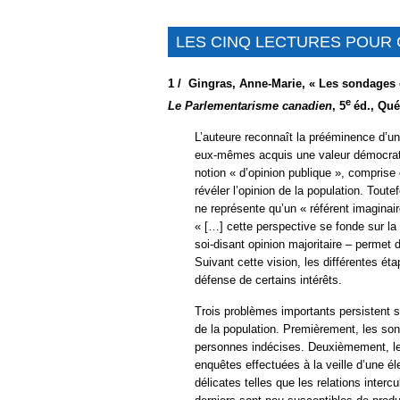
LES CINQ LECTURES POU
1 /
Gingras, Anne-Marie, « Les sondages et
e
Le Parlementarisme canadien
, 5
éd., Qué
L’auteure reconnaît la prééminence d’un
eux-mêmes acquis une valeur démocratiq
notion « d’opinion publique », compri
révéler l’opinion de la population. Toute
ne représente qu’un « référent imaginair
« […] cette perspective se fonde sur la 
soi-disant opinion majoritaire – permet
Suivant cette vision, les différentes ét
défense de certains intérêts.
Trois problèmes importants persistent s
de la population. Premièrement, les son
personnes indécises. Deuxièmement, les
enquêtes effectuées à la veille d’une él
délicates telles que les relations inter