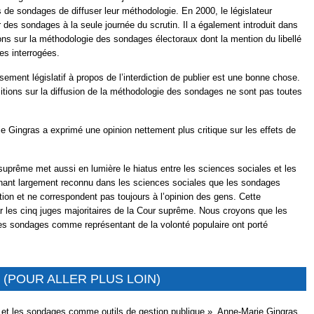
s de sondages de diffuser leur méthodologie. En 2000, le législateur
er des sondages à la seule journée du scrutin. Il a également introduit dans
ations sur la méthodologie des sondages électoraux dont la mention du libellé
es interrogées.
ement législatif à propos de l’interdiction de publier est une bonne chose.
itions sur la diffusion de la méthodologie des sondages ne sont pas toutes
 Gingras a exprimé une opinion nettement plus critique sur les effets de
 suprême met aussi en lumière le hiatus entre les sciences sociales et les
tenant largement reconnu dans les sciences sociales que les sondages
ation et ne correspondent pas toujours à l’opinion des gens. Cette
r les cinq juges majoritaires de la Cour suprême. Nous croyons que les
des sondages comme représentant de la volonté populaire ont porté
(POUR ALLER PLUS LOIN)
e et les sondages comme outils de gestion publique », Anne-Marie Gingras,