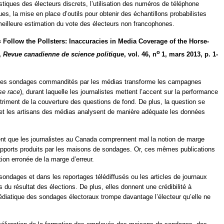
stiques des électeurs discrets, l’utilisation des numéros de téléphone
es, la mise en place d’outils pour obtenir des échantillons probabilistes
meilleure estimation du vote des électeurs non francophones.
 « Follow the Pollsters: Inaccuracies in Media Coverage of the Horse-
o
,
Revue canadienne de science politique
, vol. 46, n
1, mars 2013, p. 1-
on des sondages commandités par les médias transforme les campagnes
se race
), durant laquelle les journalistes mettent l’accent sur la performance
riment de la couverture des questions de fond. De plus, la question se
 et les artisans des médias analysent de manière adéquate les données
ent que les journalistes au Canada comprennent mal la notion de marge
x rapports produits par les maisons de sondages. Or, ces mêmes publications
on erronée de la marge d’erreur.
sondages et dans les reportages télédiffusés ou les articles de journaux
s du résultat des élections. De plus, elles donnent une crédibilité à
édiatique des sondages électoraux trompe davantage l’électeur qu’elle ne