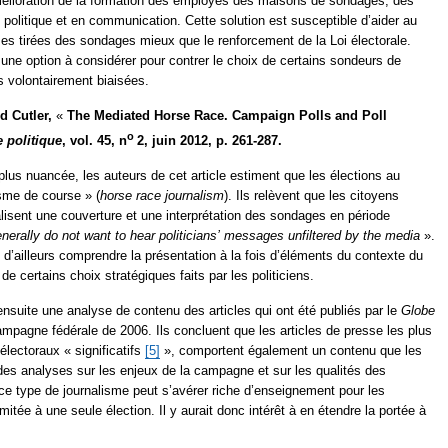
mélioration de la formation des employés des maisons de sondages, des
 politique et en communication. Cette solution est susceptible d’aider au
es tirées des sondages mieux que le renforcement de la Loi électorale.
une option à considérer pour contrer le choix de certains sondeurs de
s volontairement biaisées.
d Cutler,
«
The Mediated Horse Race. Campaign Polls and Poll
o
 politique
, vol. 45, n
2, juin 2012, p. 261-287.
us nuancée, les auteurs de cet article estiment que les élections au
sme de course » (
horse race journalism
). Ils relèvent que les citoyens
alisent une couverture et une interprétation des sondages en période
 generally do not want to hear politicians’ messages unfiltered by the media
».
t d’ailleurs comprendre la présentation à la fois d’éléments du contexte du
e certains choix stratégiques faits par les politiciens.
nsuite une analyse de contenu des articles qui ont été publiés par le
Globe
ampagne fédérale de 2006. Ils concluent que les articles de presse les plus
électoraux « significatifs
[5]
», comportent également un contenu que les
e des analyses sur les enjeux de la campagne et sur les qualités des
ce type de journalisme peut s’avérer riche d’enseignement pour les
mitée à une seule élection. Il y aurait donc intérêt à en étendre la portée à