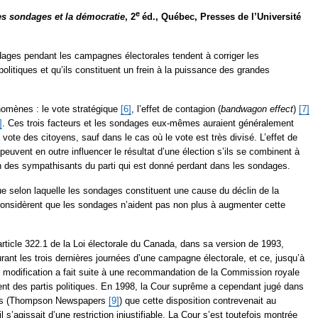
e
es sondages et la démocratie
, 2
éd., Québec, Presses de l’Université
dages pendant les campagnes électorales tendent à corriger les
 politiques et qu’ils constituent un frein à la puissance des grandes
nomènes : le vote stratégique
[6]
, l’effet de contagion (
bandwagon effect
)
[7]
]
. Ces trois facteurs et les sondages eux-mêmes auraient généralement
 vote des citoyens, sauf dans le cas où le vote est très divisé. L’effet de
 peuvent en outre influencer le résultat d’une élection s’ils se combinent à
n des sympathisants du parti qui est donné perdant dans les sondages.
que selon laquelle les sondages constituent une cause du déclin de la
s considèrent que les sondages n’aident pas non plus à augmenter cette
article 322.1 de la Loi électorale du Canada, dans sa version de 1993,
urant les trois dernières journées d’une campagne électorale, et ce, jusqu’à
e modification a fait suite à une recommandation de la Commission royale
ment des partis politiques. En 1998, la Cour suprême a cependant jugé dans
rois (Thompson Newspapers
[9]
) que cette disposition contrevenait au
il s’agissait d’une restriction injustifiable. La Cour s’est toutefois montrée