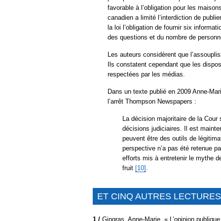
favorable à l’obligation pour les maison
canadien a limité l’interdiction de publi
la loi l’obligation de fournir six inform
des questions et du nombre de personn
Les auteurs considèrent que l’assoupliss
Ils constatent cependant que les dispos
respectées par les médias.
Dans un texte publié en 2009 Anne-Marie
l’arrêt Thompson Newspapers :
La décision majoritaire de la Cour
décisions judiciaires. Il est main
peuvent être des outils de légitim
perspective n’a pas été retenue pa
efforts mis à entretenir le mythe 
fruit
[10]
.
ET CINQ AUTRES LECTURES 
1 /
Gingras, Anne-Marie, « L’opinion publiqu