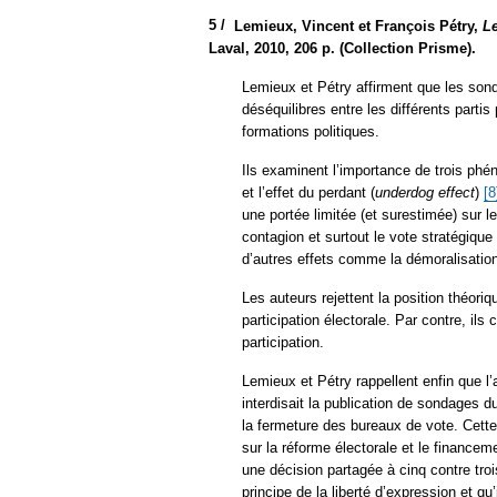
5 /
Lemieux, Vincent et François Pétry,
L
Laval, 2010, 206 p. (Collection Prisme).
Lemieux et Pétry affirment que les son
déséquilibres entre les différents partis
formations politiques.
Ils examinent l’importance de trois phé
et l’effet du perdant (
underdog effect
)
[8
une portée limitée (et surestimée) sur le
contagion et surtout le vote stratégique
d’autres effets comme la démoralisatio
Les auteurs rejettent la position théori
participation électorale. Par contre, il
participation.
Lemieux et Pétry rappellent enfin que l’
interdisait la publication de sondages d
la fermeture des bureaux de vote. Cett
sur la réforme électorale et le finance
une décision partagée à cinq contre t
principe de la liberté d’expression et qu’