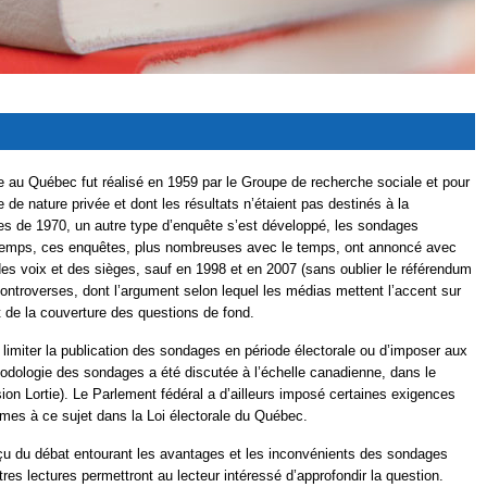
e au Québec fut réalisé en 1959 par le Groupe de recherche sociale et pour
 de nature privée et dont les résultats n’étaient pas destinés à la
les de 1970, un autre type d’enquête s’est développé, les sondages
temps, ces enquêtes, plus nombreuses avec le temps, ont annoncé avec
é des voix et des sièges, sauf en 1998 et en 2007 (sans oublier le référendum
ontroverses, dont l’argument selon lequel les médias mettent l’accent sur
t de la couverture des questions de fond.
limiter la publication des sondages en période électorale ou d’imposer aux
hodologie des sondages a été discutée à l’échelle canadienne, dans le
n Lortie). Le Parlement fédéral a d’ailleurs imposé certaines exigences
mes à ce sujet dans la Loi électorale du Québec.
çu du débat entourant les avantages et les inconvénients des sondages
tres lectures permettront au lecteur intéressé d’approfondir la question.