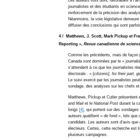
Les auteurs sont donc favorables à l’a
journalistes et des étudiants en science
renforcement de la précision des analys
Néanmoins, la voie législative demeure 
diffuser des conclusions qui sont parfoi
4 /
Matthews, J. Scott, Mark Pickup et Fre
Reporting »,
Revue canadienne de science
Comme les précédents, mais de façon pl
Canada sont dominées par le « journali
s’attendent à ce que les journalistes ré
électorale : « [
citizens], for their part,
Le suivi exercé par les journalistes peu
sondage, des analyses sur les chefs et d
Matthews, Pickup et Cutler présentent e
and Mail
et le
National Post
durant la c
longs
[4]
, qui portent sur des sondages 
auteurs qualifient « de fond », tels qu
candidats. Les auteurs sont d’avis que 
électeurs. Certes, cette recherche est li
plusieurs campagnes.