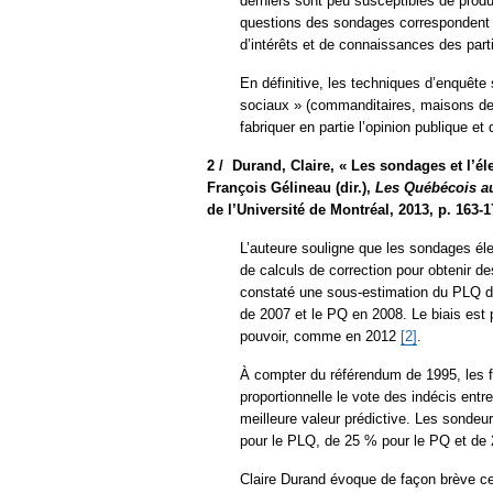
derniers sont peu susceptibles de produ
questions des sondages correspondent a
d’intérêts et de connaissances des part
En définitive, les techniques d’enquête
sociaux » (commanditaires, maisons de 
fabriquer en partie l’opinion publique e
2 /
Durand, Claire, « Les sondages et l’él
François Gélineau (dir.),
Les Québécois au
de l’Université de Montréal, 2013, p. 163-
L’auteure souligne que les sondages éle
de calculs de correction pour obtenir de
constaté une sous-estimation du PLQ d
de 2007 et le PQ en 2008. Le biais est p
pouvoir, comme en 2012
[2]
.
À compter du référendum de 1995, les 
proportionnelle le vote des indécis entr
meilleure valeur prédictive. Les sondeur
pour le PLQ, de 25 % pour le PQ et de
Claire Durand évoque de façon brève ce