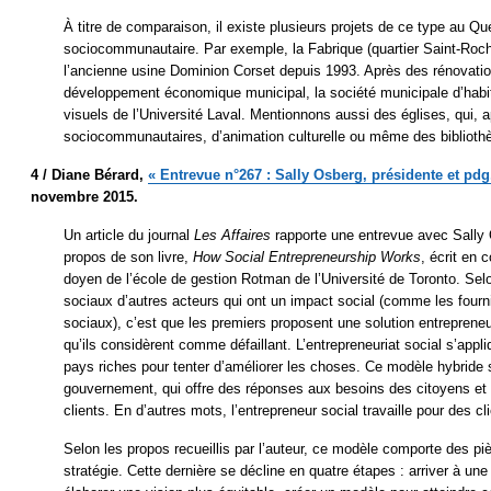
À titre de comparaison, il existe plusieurs projets de ce type au 
sociocommunautaire. Par exemple, la Fabrique (quartier Saint-Roch
l’ancienne usine Dominion Corset depuis 1993. Après des rénovations
développement économique municipal, la société municipale d’habi
visuels de l’Université Laval. Mentionnons aussi des églises, qui, 
sociocommunautaires, d’animation culturelle ou même des biblioth
4 /
Diane Bérard,
« Entrevue n°267 : Sally Osberg, présidente et pdg
novembre 2015.
Un article du journal
Les Affaires
rapporte une entrevue avec Sally 
propos de son livre,
How Social Entrepreneurship Works
, écrit en 
doyen de l’école de gestion Rotman de l’Université de Toronto. Selo
sociaux d’autres acteurs qui ont un impact social (comme les fourn
sociaux), c’est que les premiers proposent une solution entrepren
qu’ils considèrent comme défaillant. L’entrepreneuriat social s’appl
pays riches pour tenter d’améliorer les choses. Ce modèle hybride s
gouvernement, qui offre des réponses aux besoins des citoyens et ce
clients. En d’autres mots, l’entrepreneur social travaille pour des c
Selon les propos recueillis par l’auteur, ce modèle comporte des pièg
stratégie. Cette dernière se décline en quatre étapes : arriver à 