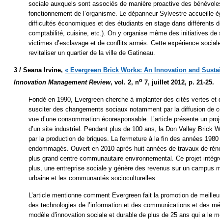
sociale auxquels sont associés de manière proactive des bénévoles,
fonctionnement de l’organisme. Le dépanneur Sylvestre accueille 
difficultés économiques et des étudiants en stage dans différents do
comptabilité, cuisine, etc.). On y organise même des initiatives de s
victimes d’esclavage et de conflits armés. Cette expérience social
revitaliser un quartier de la ville de Gatineau.
3 /
Seana Irvine,
« Evergreen Brick Works: An Innovation and Susta
o
Innovation Management Review
, vol. 2, n
7, juillet 2012, p. 21-25.
Fondé en 1990, Evergreen cherche à implanter des cités vertes e
susciter des changements sociaux notamment par la diffusion de c
vue d’une consommation écoresponsable. L’article présente un projet
d’un site industriel. Pendant plus de 100 ans, la Don Valley Brick W
par la production de briques. La fermeture à la fin des années 1980 
endommagés. Ouvert en 2010 après huit années de travaux de rénov
plus grand centre communautaire environnemental. Ce projet intèg
plus, une entreprise sociale y génère des revenus sur un campus mul
urbaine et les communautés socioculturelles.
L’article mentionne comment Evergreen fait la promotion de meilleur
des technologies de l’information et des communications et des mé
modèle d’innovation sociale et durable de plus de 25 ans qui a le mé