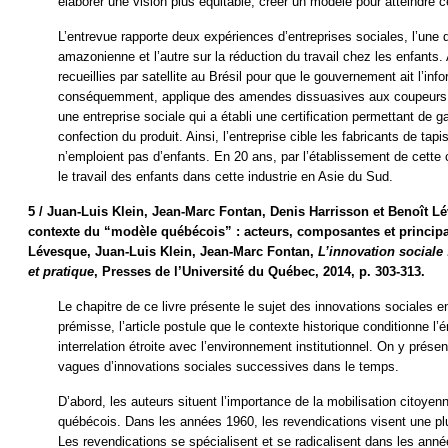
élaborer une vision plus équitable, créer un modèle pour atteindre c
L’entrevue rapporte deux expériences d’entreprises sociales, l’une da
amazonienne et l’autre sur la réduction du travail chez les enfants. 
recueillies par satellite au Brésil pour que le gouvernement ait l’inf
conséquemment, applique des amendes dissuasives aux coupeurs 
une entreprise sociale qui a établi une certification permettant de ga
confection du produit. Ainsi, l’entreprise cible les fabricants de tapi
n’emploient pas d’enfants. En 20 ans, par l’établissement de cette 
le travail des enfants dans cette industrie en Asie du Sud.
5 /
Juan-Luis Klein, Jean-Marc Fontan, Denis Harrisson et Benoît 
contexte du “modèle québécois” : acteurs, composantes et principau
Lévesque, Juan-Luis Klein, Jean-Marc Fontan,
L’innovation sociale
et pratique
, Presses de l’Université du Québec, 2014, p. 303-313.
Le chapitre de ce livre présente le sujet des innovations sociales 
prémisse, l’article postule que le contexte historique conditionne 
interrelation étroite avec l’environnement institutionnel. On y pré
vagues d’innovations sociales successives dans le temps.
D’abord, les auteurs situent l’importance de la mobilisation citoy
québécois. Dans les années 1960, les revendications visent une plu
Les revendications se spécialisent et se radicalisent dans les ann