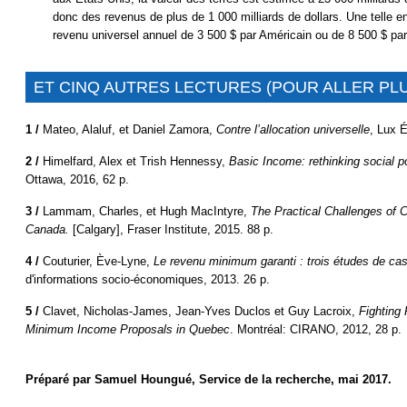
donc des revenus de plus de 1 000 milliards de dollars. Une telle env
revenu universel annuel de 3 500 $ par Américain ou de 8 500 $ pa
ET CINQ AUTRES LECTURES (POUR ALLER PLU
1 /
Mateo, Alaluf, et Daniel Zamora,
Contre l’allocation universelle
, Lux É
2 /
Himelfard, Alex et Trish Hennessy,
Basic Income: rethinking social p
Ottawa, 2016, 62 p.
3 /
Lammam, Charles, et Hugh MacIntyre,
The Practical Challenges of 
Canada.
[Calgary], Fraser Institute, 2015. 88 p.
4 /
Couturier, Ève-Lyne,
Le revenu minimum garanti : trois études de ca
d'informations socio-économiques, 2013. 26 p.
5 /
Clavet, Nicholas-James, Jean-Yves Duclos et Guy Lacroix,
Fighting
Minimum Income Proposals in Quebec
. Montréal: CIRANO, 2012, 28 p.
Préparé par Samuel Houngué, Service de la recherche, mai 2017.