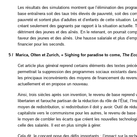
Les résultats des simulations montrent que l’élimination des progr
base entraînera soit des taux très élevés de pauvreté, soit des co
pauvreté et sortent plus d’adultes et d’enfants de cette situation. L
créant seulement des gagnants par rapport à la situation actuelle. 
détriment des jeunes et des aînés. En le retenant, on pourrait compl
faveur des jeunes et des aînés. Une hausse salariale et plus d’empl
financier pour les seconds.
5 /
Marica, Olten et Zurich, « Sighing for paradise to come,
The Ec
Cet article plus général reprend certains éléments des textes précé
permettrait la suppression des programmes sociaux existants dans
les principaux inconvénients des moyens de financement du revenu
actuellement et en propose un nouveau.
Ainsi, trois siècles après son invention, le revenu de base reprend 
libertarien et farouche partisan de la réduction du rôle de l’État, l’In
moyen de redistribution, si redistribution il doit y avoir. Outil de r
capitaliste vers le communisme pour les autres, le revenu de bas
le moyen de combler les écarts que créent les nouvelles technologie
celle des salariés. Il est en plus simple à gérer.
Cela dit, le concept pose des défis importants : l’impact sur la reche