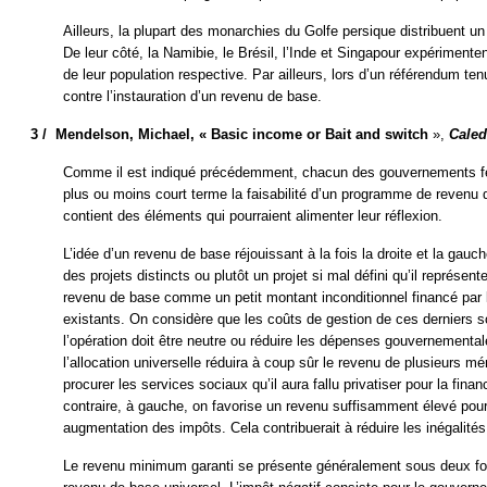
Ailleurs, la plupart des monarchies du Golfe persique distribuent un
De leur côté, la Namibie, le Brésil, l’Inde et Singapour expériment
de leur population respective. Par ailleurs, lors d’un référendum te
contre l’instauration d’un revenu de base.
3 /
Mendelson, Michael, « Basic income or Bait and switch
»,
Caled
Comme il est indiqué précédemment, chacun des gouvernements fédé
plus ou moins court terme la faisabilité d’un programme de revenu
contient des éléments qui pourraient alimenter leur réflexion.
L’idée d’un revenu de base réjouissant à la fois la droite et la gau
des projets distincts ou plutôt un projet si mal défini qu’il représent
revenu de base comme un petit montant inconditionnel financé par
existants. On considère que les coûts de gestion de ces derniers s
l’opération doit être neutre ou réduire les dépenses gouvernementale
l’allocation universelle réduira à coup sûr le revenu de plusieurs m
procurer les services sociaux qu’il aura fallu privatiser pour la finan
contraire, à gauche, on favorise un revenu suffisamment élevé pour 
augmentation des impôts. Cela contribuerait à réduire les inégalités
Le revenu minimum garanti se présente généralement sous deux for