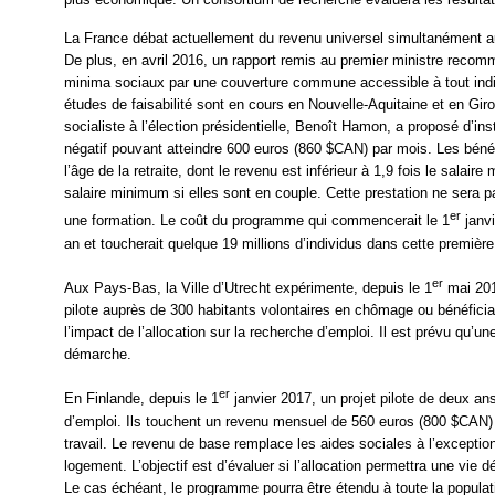
La France débat actuellement du revenu universel simultanément au
De plus, en avril 2016, un rapport remis au premier ministre recom
minima sociaux par une couverture commune accessible à tout indiv
études de faisabilité sont en cours en Nouvelle-Aquitaine et en Giro
socialiste à l’élection présidentielle, Benoît Hamon, a proposé d’i
négatif pouvant atteindre 600 euros (860 $CAN) par mois. Les bénéf
l’âge de la retraite, dont le revenu est inférieur à 1,9 fois le salaire
salaire minimum si elles sont en couple. Cette prestation ne sera p
er
une formation. Le coût du programme qui commencerait le 1
janvi
an et toucherait quelque 19 millions d’individus dans cette premièr
er
Aux Pays-Bas, la Ville d’Utrecht expérimente, depuis le 1
mai 201
pilote auprès de 300 habitants volontaires en chômage ou bénéfici
l’impact de l’allocation sur la recherche d’emploi. Il est prévu qu’u
démarche.
er
En Finlande, depuis le 1
janvier 2017, un projet pilote de deux 
d’emploi. Ils touchent un revenu mensuel de 560 euros (800 $CAN) 
travail. Le revenu de base remplace les aides sociales à l’exception
logement. L’objectif est d’évaluer si l’allocation permettra une vie d
Le cas échéant, le programme pourra être étendu à toute la populat