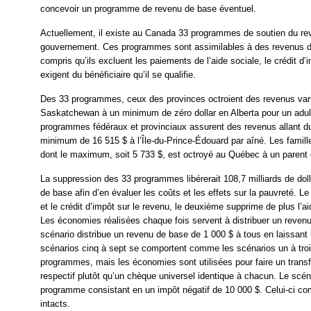
concevoir un programme de revenu de base éventuel.
Actuellement, il existe au Canada 33 programmes de soutien du rev
gouvernement. Ces programmes sont assimilables à des revenus de 
compris qu’ils excluent les paiements de l’aide sociale, le crédit d’
exigent du bénéficiaire qu’il se qualifie.
Des 33 programmes, ceux des provinces octroient des revenus va
Saskatchewan à un minimum de zéro dollar en Alberta pour un adult
programmes fédéraux et provinciaux assurent des revenus allant
minimum de 16 515 $ à l’Île-du-Prince-Édouard par aîné. Les famill
dont le maximum, soit 5 733 $, est octroyé au Québec à un parent 
La suppression des 33 programmes libérerait 108,7 milliards de doll
de base afin d’en évaluer les coûts et les effets sur la pauvreté.
et le crédit d’impôt sur le revenu, le deuxième supprime de plus l’ai
Les économies réalisées chaque fois servent à distribuer un reven
scénario distribue un revenu de base de 1 000 $ à tous en laissant
scénarios cinq à sept se comportent comme les scénarios un à troi
programmes, mais les économies sont utilisées pour faire un transf
respectif plutôt qu’un chèque universel identique à chacun. Le scéna
programme consistant en un impôt négatif de 10 000 $. Celui-ci co
intacts.