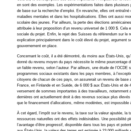
en sont des exemples. Les expérimentations faites dans plusieurs p
de base sur la recherche d’emploi. En revanche, elles ont entraîné
maladies mentales et dans les hospitalisations. Elles ont aussi m
scolaire des jeunes. Par ailleurs, la perte des élections américain
attribuée à leur proposition d’un revenu universel de 1 000 $. Cela e
sociale du projet. Enfin, le rejet des Suisses du référendum sur le
explication principalement dans le coût élevé du projet, argument s
gouvernement en place.
Concernant le coût, il a été démontré, du moins aux États-Unis, q
donné du revenu moyen du pays nécessite le même pourcentage du 
un faible revenu, selon l’auteur. Par ailleurs, une étude de l’OCDE 
programmes sociaux existants dans les pays membres, à l’exceptio
citoyens de chacun de ces pays, on assurerait un revenu de base 
France, en Finlande et en Suède, de 6 000 $ aux États-Unis et de 4
versement de sommes importantes à des travailleurs, notamment a
dernières ont actuellement droit à des revenus sociaux plus élevé
que le financement d’allocations, même modérées, est impossible
À cet égard, l’impôt sur le revenu, la taxe sur la valeur ajoutée, la
ressources naturelles ont des effets indésirables. Une possibilité plu
l’avantage d’être progressif, disponible dans tous les pays et poten
aux États-Unis, la valeur des terres est estimée à 23 000 milliards 