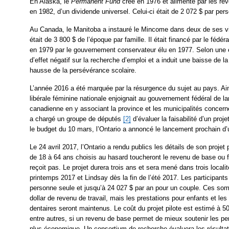
En Alaska, le
Permanent Fund
créé en 1976 et alimenté par les reve
en 1982, d’un dividende universel. Celui-ci était de 2 072 $ par pe
Au Canada, le Manitoba a instauré le Mincome dans deux de ses vi
était de 3 800 $ de l’époque par famille. Il était financé par le féd
en 1979 par le gouvernement conservateur élu en 1977. Selon une 
d’effet négatif sur la recherche d’emploi et a induit une baisse de la
hausse de la persévérance scolaire.
L’année 2016 a été marquée par la résurgence du sujet au pays. Ain
libérale féminine nationale enjoignait au gouvernement fédéral de la
canadienne en y associant la province et les municipalités concerné
a chargé un groupe de députés
[2]
d’évaluer la faisabilité d’un proj
le budget du 10 mars, l’Ontario a annoncé le lancement prochain d’u
Le 24 avril 2017, l’Ontario a rendu publics les détails de son projet 
de 18 à 64 ans choisis au hasard toucheront le revenu de base ou fe
reçoit pas. Le projet durera trois ans et sera mené dans trois locali
printemps 2017 et Lindsay dès la fin de l’été 2017. Les participant
personne seule et jusqu’à 24 027 $ par an pour un couple. Ces so
dollar de revenu de travail, mais les prestations pour enfants et 
dentaires seront maintenus. Le coût du projet pilote est estimé à 50 m
entre autres, si un revenu de base permet de mieux soutenir les pe
plus économique. Un consortium de recherche évaluera les résultat