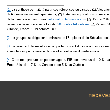
[1]
La synthèse est faite à partir des références suivantes : (1) Allocatio
dictionnaire.sensagent.leparisien.fr; (2) Liste des applications du revenu
de la pauvreté et des crises,
information.tv5monde.com
, 19 mai 2016
revenu de base universel à l’étude,
20minutes.fr/
Bordeaux
, 22 avril 
Gironde, France 3, 19 octobre 2016.
[2]
Le groupe est dirigé par le ministre de l’Emploi et de la Sécurité soci
[3]
Le paiement dégressif signifie que le montant diminue à mesure que l
s’annule lorsque ce revenu de travail atteint le seuil prédéterminé.
[4]
Cette taxe procure, en pourcentage du PIB, des revenus de 10 % dan
États-Unis, de 1,7 % au Canada et de 5 % au Québec.
RECEVE