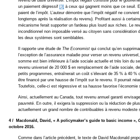
revenu de base universel. L’impôt négatif consiste pour le gouverne
un paiement dégressif
[3]
à ceux qui gagnent moins que ce seuil. E
paient de l’impôt. L’auteur démontre que l’impôt négatif ne convien
longtemps après la réalisation du revenu). Profitant aussi à certain
mécanisme ferait supporter un fardeau plus lourd aux riches. Le rev
inconditionnel non imposable versé au citoyen sans considération 
les deux systèmes sont semblables.
Il rapporte une étude de
The Economist
qui conclut qu’en supprim
l’exception de l’assurance maladie pour verser un revenu universel
somme est bien inférieure à l’aide sociale actuelle et très loin du se
revenu universel de 20 000 $ en remplacement de l’aide sociale, des
petits programmes, entraînerait un coût s’élevant de 35 % à 40 % d
être financé par une hausse de l’impôt sur le revenu. Il pourrait n
Toutefois, celle-ci est régressive et sa hausse favorise l’économie 
Ainsi, actuellement au Canada, tout revenu annuel garanti envisage
pauvreté. En outre, il exigera la suppression ou la réduction de pl
actuellement un grand nombre de contribuables à revenu modeste sa
4 /
Macdonald, David, « A policymaker’s guide to basic income »,
octobre 2016.
Comme dans l’article précédent, le texte de David Macdonald propo