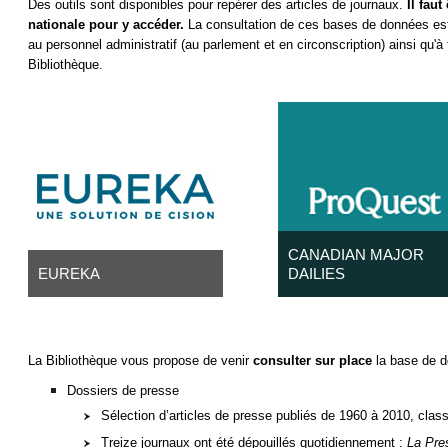
Des outils sont disponibles pour repérer des articles de journaux.
Il fau
nationale pour y accéder.
La consultation de ces bases de données est 
au personnel administratif (au parlement et en circonscription) ainsi qu'à 
Bibliothèque.
CANADIAN MAJOR
EUREKA
DAILIES
Base de données regroupant
Base de données donnant
des journaux de toutes les
accès aux grands quotidien
régions du monde, à vocation
anglophones canadiens, tel
La Bibliothèque vous propose de venir
consulter sur place
la base de d
généraliste ou spécialisée. La
que Montreal Gazette,
recherche est possible dans
National Post, Toronto Star,
Dossiers de presse
le texte et dans certains
Ottawa Citizen, Calgary
Sélection d’articles de presse publiés de 1960 à 2010, class
champs. Plusieurs journaux
Herald, Vancouver Sun et
sont également disponibles
Winnipeg Free Press.
Treize journaux ont été dépouillés quotidiennement :
La Pre