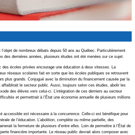
it l’objet de nombreux débats depuis 50 ans au Québec. Particulièrement
s des dernières années, plusieurs études ont été menées sur ce sujet.
ic des écoles privées encourage une éducation à deux vitesses. La
ux réseaux scolaires fait en sorte que les écoles publiques se retrouvent
urs plus grands. Conjugué avec la diminution du financement causée par la
 affaiblirait le secteur public. Aussi, toujours selon ces études, abolir les
exode des élèves vers celui-ci. L’intégration de ces derniers au secteur
difficultés et permettrait à l’État une économie annuelle de plusieurs millions
vé accessible est nécessaire à la concurrence. Celle-ci est bénéfique pour
énérale de l’éducation. L’abolition, complète ou même partielle, des
nerait la fermeture de plusieurs d’entre elles. Loin de permettre à l’État de
 perte financière importante. Le réseau public devrait alors composer avec