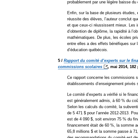
probablement par une légère baisse du c
Enfin, sur la base de plusieurs études, 
réussite des élèves, l’auteur conclut qu
et que ceux-ci réussissent mieux. Les i
d’obtention de diplôme, la rapidité à l’
mathématiques. De plus, les écoles pri
entre elles a des effets bénéfiques sur 
d’éducation québécois.
5 /
Rapport du comité d’experts sur le fin
commissions
scolaires
, mai 2014, 182 
Ce rapport concerne les commissions sc
établissements d’enseignement privés 
Le comité d’experts a vérifié si le fi
est généralement admis, à 60 % du coû
Selon les calculs du comité, la subvent
de 5 471 $ pour l’année 2012-2013. Pour
est de 4 090 $, soit environ 75 % du f
financement était de 60 %, la somme acc
65,8 millions $ et la somme passe à 71,2
des recommandations du comité est de re