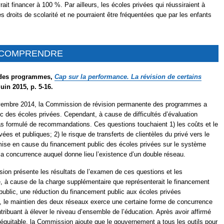
ait financer à 100 %. Par ailleurs, les écoles privées qui réussiraient à
s droits de scolarité et ne pourraient être fréquentées que par les enfants
R COMPRENDRE
 des programmes,
Cap sur la performance. La révision de certains
 juin 2015, p. 5-16.
ovembre 2014, la Commission de révision permanente des programmes a
c des écoles privées. Cependant, à cause de difficultés d’évaluation
pas formulé de recommandations. Ces questions touchaient 1) les coûts et le
es et publiques; 2) le risque de transferts de clientèles du privé vers le
mise en cause du financement public des écoles privées sur le système
a concurrence auquel donne lieu l’existence d’un double réseau.
on présente les résultats de l’examen de ces questions et les
e, à cause de la charge supplémentaire que représenterait le financement
 public, une réduction du financement public aux écoles privées
s, le maintien des deux réseaux exerce une certaine forme de concurrence
tribuant à élever le niveau d’ensemble de l’éducation. Après avoir affirmé
 équitable, la Commission ajoute que le gouvernement a tous les outils pour