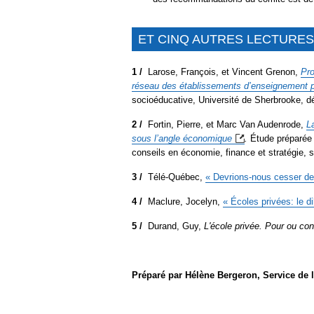
ET CINQ AUTRES LECTURES 
1 /
Larose, François, et Vincent Grenon,
Pro
réseau des établissements d’enseignement 
socioéducative, Université de Sherbrooke, 
2 /
Fortin, Pierre, et Marc Van Audenrode,
L
sous l’angle
économique
.
Étude préparée 
conseils en économie, finance et stratégie, 
3 /
Télé-Québec,
« Devrions-nous cesser de 
4 /
Maclure, Jocelyn,
« Écoles privées: le 
5 /
Durand, Guy,
L'école privée. Pour ou con
Préparé par Hélène Bergeron, Service de 