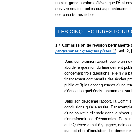
un plus grand nombre d’élèves que l’État devr
survivre seraient celles qui augmenteraient le
des parents très riches.
LES CINQ LECTURES POU
1 /
Commission de révision permanente
programmes : quelques
pistes
, vol. 2,
Dans son premier rapport, publié en n
abordé la question du financement publi
concernant trois questions, elle n’y a 
financement comparatifs des écoles privé
public et 3) les conséquences d’une re
d’éducation québécois, notamment sur l
Dans son deuxième rapport, la Commissi
conclusions qu’elle en tire. Par exempl
d’une nouvelle clientèle dans le réseau
n’entraînerait pas d’économies. De plu
et le Québec a tout à y gagner, cela con
que cet effet d’émulation doit demeurer