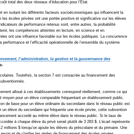
oût total des deux réseaux d’éducation pour l’État.
et en isolant les différents facteurs socioéconomiques qui influencent la
e les écoles privées ont une portée positive et significative sur les élèves
ndicateurs de performance retenus sont, entre autres, la probabilité
obtenir, les compétences atteintes en lecture, en science et en
vées ont une influence favorable sur les écoles publiques. La concurrence
la performance et l’efficacité opérationnelle de l’ensemble du système
ancement, l’administration, la gestion et la gouvernance des
p.
olaires. Toutefois, la section 7 est consacrée au financement des
subventionnés.
nancement alloué à ces établissements correspond réellement, comme ce qui
t moyen pour un élève comparable fréquentant un établissement public.
ion de base pour un élève ordinaire du secondaire dans le réseau public est
 un élève du secondaire qui fréquente une école privée, cette subvention
inancement accordé au même élève dans le réseau public. Si le taux de
ordée à chaque élève du privé serait plutôt de 3 283 $. L’écart représente
 millions $ lorsqu’on ajoute les élèves du préscolaire et du primaire. Une
voir et de clarifier les règles de financement des écoles privées.