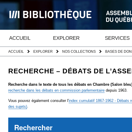
ACCUEIL
EXPLORER
SERVICES
ACCUEIL
EXPLORER
NOS COLLECTIONS
BASES DE DO
RECHERCHE – DÉBATS DE L’ASSEM
Recherche dans le texte de tous les débats en Chambre (Salon bleu
recherche dans les débats en commission parlementaire
depuis 1963.
Vous pouvez également consulter l'
index cumulatif 1867-1962 - Débats r
des sujets)
.