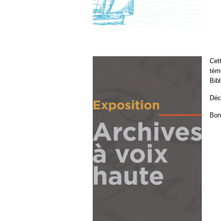
Cet
tém
Bib
Déc
Bon