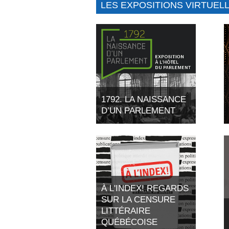
LES EXPOSITIONS VIRTUEL
1792. LA NAISSANCE
D’UN PARLEMENT
Cette exposition, présentée
dans le cadre du 225e
anniversaire des institutions
parlementaires du Québec,
raconte la fascinante histoire
des origines de la démocratie
québécoise.
À L'INDEX! REGARDS
SUR LA CENSURE
LITTÉRAIRE
QUÉBÉCOISE