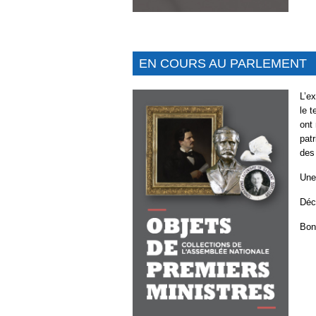
EN COURS AU PARLEMENT
L’e
le t
ont
pat
des
Une
Déc
Bon