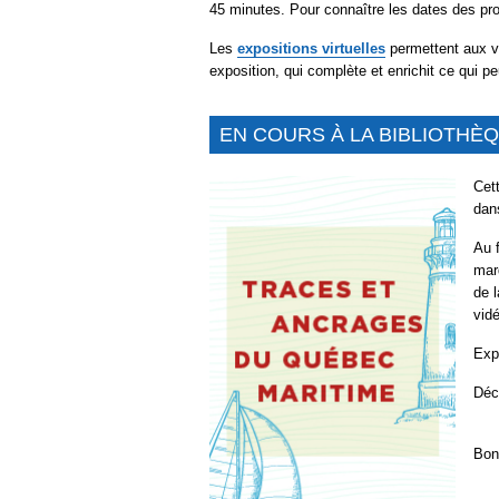
45 minutes.
Pour connaître les dates des pro
Les
expositions virtuelles
permettent aux vi
exposition, qui complète et enrichit ce qui pe
EN COURS À LA BIBLIOTHÈ
Cet
dan
Au 
mar
de 
vidé
Exp
Déc
Bon