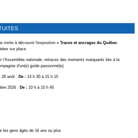
TUITES
 invite à découvrir l'exposition
« Traces et ancrages du Québec
tées sur place.
 de l’Assemblée nationale, retracez des moments marquants liés à la
ompagnie d’un(e) guide passionné(e)
.
t, 28 août :
De :
14 h 30 à 15 h 15
obre 2026 :
De :
10 h à 10 h 45
ur les gens âgés de 16 ans ou plus