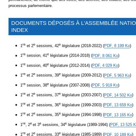
processus parlementaire.
DOCUMENTS DÉPOSÉS À L'ASSEMBLÉE NATION
INDEX
re
e
e
1
et 2
sessions, 42
législature (2018-2022) (
PDF, 8 199 Ko
)
re
e
1
session, 41
législature (2014-2018) (
PDF, 8 061 Ko
)
re
e
1
session, 40
législature (2012-2014) (
PDF, 4 029 Ko
)
re
e
e
1
et 2
sessions, 39
législature (2009-2012) (
PDF, 5 963 Ko
)
re
e
1
session, 38
législature (2007-2008) (
PDF, 5 919 Ko
)
re
e
e
1
et 2
sessions, 37
législature (2003-2007) (
PDF, 14 502 Ko
)
re
e
e
1
et 2
sessions, 36
législature (1999-2003) (
PDF, 13 659 Ko
)
re
e
e
1
et 2
sessions, 35
législature (1994-1998) (
PDF, 13 165 Ko
)
re
e
e
e
1
, 2
et 3
sessions, 34
législature (1989-1994) (
PDF, 13 525 
re
e
e
1
et 2
sessions, 33
législature (1985-1989) (
PDF, 10 189 Ko
)