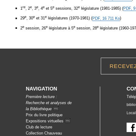
re
e
e
e
e
e
1
, 2
, 3
, 4
et 5
sessions, 32
législature (1981-1985) (
PDF, 9
e
e
e
29
, 30
et 31
législatures (1970-1981) (
PDF, 16 711 Ko
)
e
e
e
e
2
session, 26
législature à 5
session, 28
législature (1960-197
RECEVE
NAVIGATION
CO
Première lecture :
Télép
Recherche et analyses de
bibli
la
Bibliothèque
Local
Prix du livre politique
Expositions
virtuelles
Club de lecture
Collection Chauveau