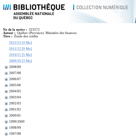
No de la notice :
323572
Auteur :
Québec (Province). Ministère des finances
Titre :
Étude des crédits
2012/13 [4 Mo]
2011/12 [9 Mo]
2010/11 [5 Mo]
2009/10 [3 Mo]
2008/09
2007/08
2006/07
2005/06
2004/05
2003/04
2002/03
2001/02
2000/01
1999/2000
1998/99
1997/98