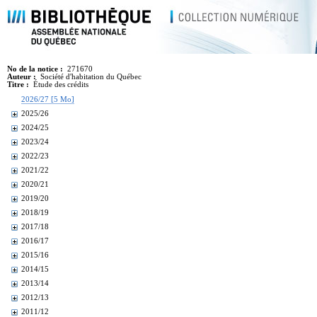
No de la notice :
271670
Auteur :
Société d'habitation du Québec
Titre :
Étude des crédits
2026/27 [5 Mo]
2025/26
2024/25
2023/24
2022/23
2021/22
2020/21
2019/20
2018/19
2017/18
2016/17
2015/16
2014/15
2013/14
2012/13
2011/12