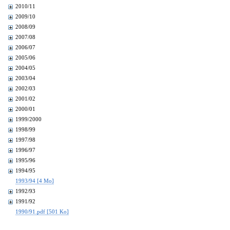
2010/11
2009/10
2008/09
2007/08
2006/07
2005/06
2004/05
2003/04
2002/03
2001/02
2000/01
1999/2000
1998/99
1997/98
1996/97
1995/96
1994/95
1993/94 [4 Mo]
1992/93
1991/92
1990/91.pdf [501 Ko]