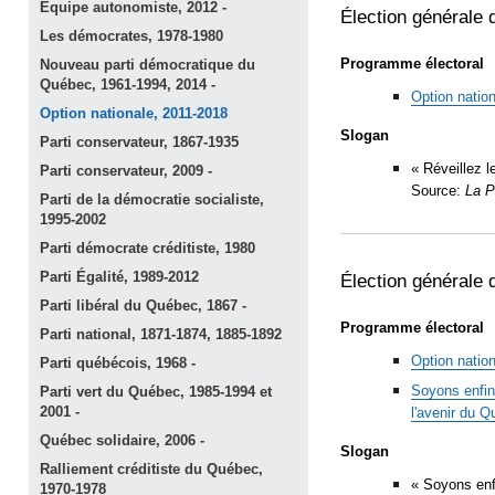
Équipe autonomiste, 2012
-
Élection générale 
Les démocrates,
1978-1980
Programme électoral
Nouveau parti démocratique du
Québec, 1961-1994, 2014
-
Option natio
Option nationale,
2011-2018
Slogan
Parti conservateur,
1867-1935
« Réveillez l
Parti conservateur, 2009
-
Source:
La P
Parti de la démocratie socialiste,
1995-2002
Parti démocrate créditiste,
1980
Parti Égalité,
1989-2012
Élection générale 
Parti libéral du Québec, 1867
-
Programme électoral
Parti national, 1871-1874,
1885-1892
Option natio
Parti québécois, 1968
-
Soyons enfin
Parti vert du Québec, 1985-1994 et
2001
-
l'avenir du
Q
Québec solidaire, 2006
-
Slogan
Ralliement créditiste du Québec,
« Soyons enf
1970-1978