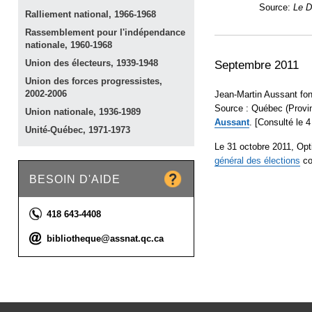
Source:
Le D
Ralliement national,
1966-1968
Rassemblement pour l'indépendance
nationale,
1960-1968
Septembre 2011
Union des électeurs,
1939-1948
Union des forces progressistes,
Jean-Martin Aussant fon
2002-2006
Source : Québec (Provi
Union nationale,
1936-1989
Aussant
. [Consulté le 4
Unité-Québec,
1971-1973
Le 31 octobre 2011, Opti
général des
élections
co
BESOIN D'AIDE
Téléphone :
418 643-4408
Courriel :
bibliotheque@assnat.qc.ca