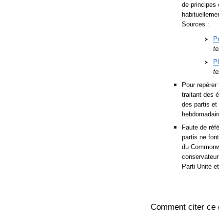
de principes 
habituellemen
Sources :
P
te
P
te
Pour repérer
traitant des 
des partis et
hebdomadair
Faute de réf
partis ne fon
du Commonwea
conservateur
Parti Unité e
Comment citer ce 