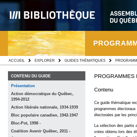
PROGRAMME
ACCUEIL
EXPLORER
GUIDES THÉMATIQUES
PROGRAMME
PROGRAMMES E
CONTENU DU GUIDE
Présentation
Contenu
Action démocratique du Québec,
1994-2012
Ce guide thématique re
Action libérale nationale,
1934-1939
programmes électoraux d
électorales par les prin
Bloc populaire canadien,
1942-1947
Bloc-Pot, 1998
-
La sélection des partis 
Coalition Avenir Québec, 2011
-
votes obtenu lors des él