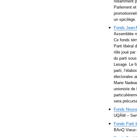
notamment pl
Parlement et
promotionnels
un spicilège.
Fonds Jean-
Assemblée n
Ce fonds tém
Parti libéral
rôle joué par
du parti sou
Lesage. Le f
parti, l’élab
électorales a
Marie Nadeau
unioniste de 
particulièrem
sera précurse
Fonds Nouvea
UQÀM – Serv
Fonds Parti l
BAnQ Vieux-