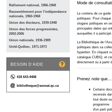
Mode de consultat
Ralliement national,
1966-1968
Rassemblement pour l'indépendance
Le contenu de ce guide 
nationale,
1960-1968
politiques. Pour chaque
Union des électeurs,
1939-1948
slogans politiques en or
principales dates qui ont
Union des forces progressistes,
auxquelles il a participé.
2002-2006
Union nationale,
1936-1989
La Bibliothèque de l’As
Unité-Québec,
1971-1973
politiques dans sa colle
hyperlien. En cliquant s
catalogue CUBIQ, et cer
directement ou à partir
BESOIN D'AIDE
Téléphone :
418 643-4408
Prenez note que…
Courriel :
bibliotheque@assnat.qc.ca
Certains doc
recensés dans
tout doute ou
programme : «
d'un parti po