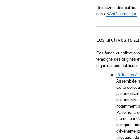
Découvrez des publicat
dans
BAnQ
numérique
.
Les archives relati
Ces fonds et collections
témoigne des origines et
organisations politique
Collection Al
Assemblée n
Cette collect
parlementair
documents co
notamment pl
Parlement, d
promotionnels
quelques timb
d'événements
allocution d