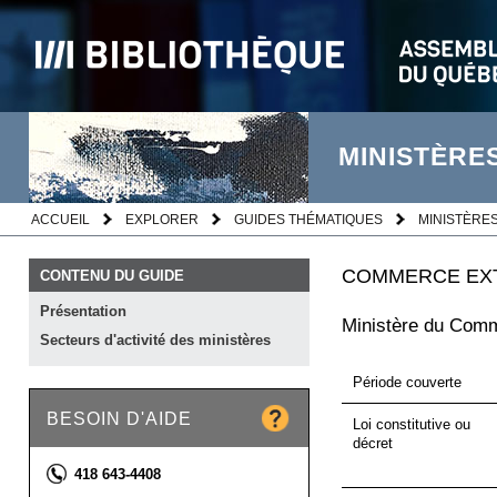
MINISTÈRE
ACCUEIL
EXPLORER
GUIDES THÉMATIQUES
MINISTÈRES
COMMERCE EX
CONTENU DU GUIDE
Présentation
Ministère du Comm
Secteurs d'activité des
ministères
Période couverte
BESOIN D'AIDE
Loi constitutive ou
décret
Téléphone :
418 643-4408