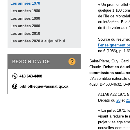
Les années
1970
« Un premier effet 
quelque 1 100 comm
Les années
1980
de l’île de Montré
Les années
1990
ou intégrées. Elle 
Les années
2000
droit de voter aux 
Les années
2010
Source du résumé:
Les années 2020 à
aujourd'hui
l'enseignement pu
no 6 (1986), p. 1-6
BESOIN D'AIDE
Saint-Pierre, Guy; Card
Claude.
Débat en deuxi
commissions scolaires 
Téléphone :
418 643-4408
L'Assemblée nationale 
4628, B-4630-4632, B-4
Courriel :
bibliotheque@assnat.qc.ca
A11A8 A22 1971 5 
Débats du
20
et
21
« En juillet 1971, 
visant à réduire l
projet vise égaleme
nouvelles commissi