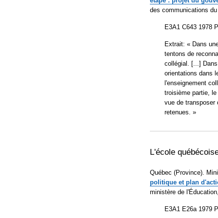
étape : projet du gou
des communications du m
E3A1 C643 1978 P.
Extrait: « Dans une
tentons de reconnaî
collégial. [...] Da
orientations dans 
l'enseignement col
troisième partie, 
vue de transposer d
retenues. »
L'école québécoise 
Québec (Province). Mini
politique et plan d'act
ministère de l'Éducation
E3A1 E26a 1979 P.