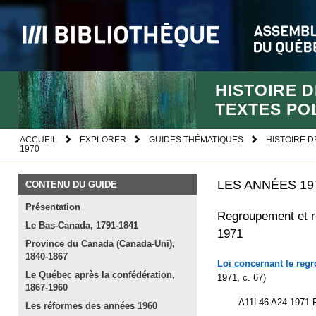
HISTOIRE 
TEXTES POL
ACCUEIL
EXPLORER
GUIDES THÉMATIQUES
HISTOIRE D
1970
LES ANNÉES 19
CONTENU DU GUIDE
Présentation
Regroupement et r
Le Bas-Canada,
1791-1841
1971
Province du Canada (Canada-Uni),
1840-1867
Loi concernant le reg
Le Québec après la confédération,
1971, c. 67)
1867-1960
A11L46 A24 1971 P
Les réformes des années
1960