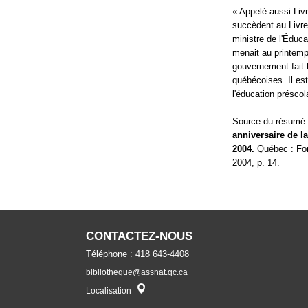
« Appelé aussi Livr
succèdent au Livre
ministre de l'Éduca
menait au printemp
gouvernement fait l
québécoises. Il es
l'éducation préscol
Source du résumé
anniversaire de l
2004.
Québec : Fond
2004, p. 14.
CONTACTEZ-NOUS
Téléphone : 418 643-4408
bibliotheque@assnat.qc.ca
Localisateur
Localisation