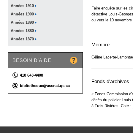
Années
1910
Faire enquête sur les ci
détective Louis-Georges
Années
1900
ou vers le 10 novembre
Années
1890
Années
1880
Années
1870
Membre
Céline Lacerte-Lamontag
BESOIN D'AIDE
Téléphone :
418 643-4408
Fonds d'archives
Courriel :
bibliotheque@assnat.qc.ca
« Fonds Commission d'en
décès du policier Loui
à Trois-Rivières. Cote :