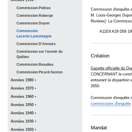
Années
1990
Commission
Poitras
Commission d'enquête su
M. Louis-Georges Dupon
Commission
Roberge
Rivières]: La Commissio
Commission
Doyon
Commission
A11E8 A29 D58 19
Lacerte-Lamontagne
Commission
D'Amours
Commission sur l'avenir du
Création
Québec
Commission
Beaulieu
G
azette officielle du Q
Commission
Picard-Sexton
CONCERNANT la constitu
entourant la disparitio
Années
1980
2650.
Années
1970
Années
1960
Commission d'enquête cr
commissions
d'enquête
Années
1950
Années
1940
Années
1930
Mandat
Années
1920