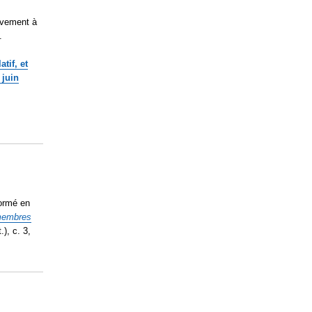
ivement à
.
tif, et
 juin
formé en
membres
), c. 3,