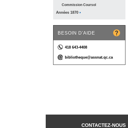
Commission
Coursol
Années
1870
BESOIN D'AIDE
Téléphone :
418 643-4408
Courriel :
bibliotheque@assnat.qc.ca
CONTACTEZ-NOUS