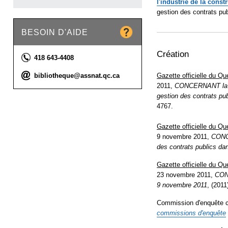
l'industrie de la const
gestion des contrats publ
BESOIN D'AIDE
Création
Téléphone :
418 643-4408
G
azette officielle du Q
Courriel :
bibliotheque@assnat.qc.ca
2011,
CONCERNANT la con
gestion des contrats pub
4767.
G
azette officielle du Q
9 novembre 2011,
CONCE
des contrats publics dan
G
azette officielle du Q
23 novembre 2011,
CONC
9 novembre 2011
, (2011
Commission d'enquête cr
commissions
d'enquête