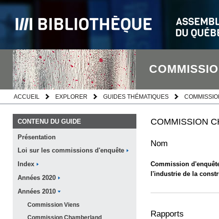
COMMISSIO
ACCUEIL
EXPLORER
GUIDES THÉMATIQUES
COMMISSIO
COMMISSION C
CONTENU DU GUIDE
Présentation
Nom
Loi sur les commissions
d'enquête
Commission d'enquête s
Index
l'industrie de la const
Années
2020
Années
2010
Commission
Viens
Rapports
Commission
Chamberland