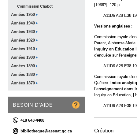
[1966?]. 120 p.
Commission
Chabot
Années
1950
A11D6 A28 E38 19
Années
1940
Versions anglaises :
Années
1930
Commission royale d'en
Années
1920
Parent, Alphonse-Marie
Inquiry on Education 
Années
1910
d'enquête sur l'enseign
Années
1900
A11D6 A28 E38 19
Années
1890
Années
1880
Commission royale d'enq
Québec.
Index analyti
Années
1870
l'enseignement dans l
Inquiry on Education, [1
BESOIN D'AIDE
A11D6 A28 E38 196
Téléphone :
418 643-4408
Création
Courriel :
bibliotheque@assnat.qc.ca