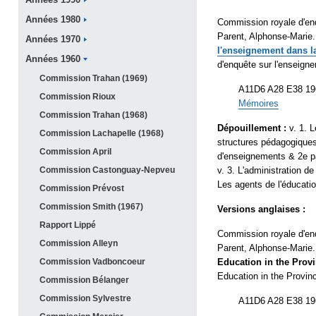
Années
1990
Années
1980
Commission royale d'en
Parent, Alphonse-Marie
Années
1970
l'enseignement dans l
Années
1960
d'enquête sur l'enseign
Commission Trahan (
1969)
A11D6 A28 E38 19
Commission
Rioux
Mémoires
Commission Trahan (
1968)
Dépouillement :
v. 1. L
Commission Lachapelle (
1968)
structures pédagogiques 
Commission
April
d'enseignements & 2e pa
Commission
Castonguay-Nepveu
v. 3. L'administration de
Les agents de l'éducatio
Commission
Prévost
Commission Smith (
1967)
Versions anglaises :
Rapport
Lippé
Commission royale d'en
Commission
Alleyn
Parent, Alphonse-Marie
Commission
Vadboncoeur
Education in the Prov
Education in the Provin
Commission
Bélanger
Commission
Sylvestre
A11D6 A28 E38 19