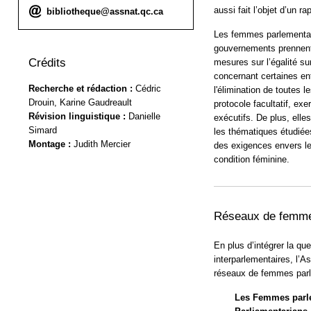
aussi fait l’objet d’un ra
Courriel :
bibliotheque@assnat.qc.ca
Les femmes parlementai
gouvernements prennent
Crédits
mesures sur l’égalité sur
concernant certaines en
Recherche et rédaction
:
Cédric
l'élimination de toutes 
Drouin, Karine Gaudreault
protocole facultatif, exe
Révision linguistique :
Danielle
exécutifs. De plus, elles
Simard
les thématiques étudiée
Montage :
Judith Mercier
des exigences envers le
condition féminine.
Réseaux de femmes 
En plus d’intégrer la q
interparlementaires, l’A
réseaux de femmes parle
Les Femmes par