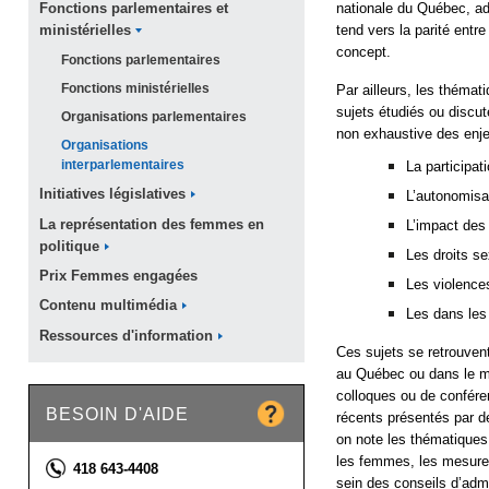
nationale du Québec, ad
Fonctions parlementaires et
tend vers la parité ent
ministérielles
concept.
Fonctions
parlementaires
Fonctions
ministérielles
Par ailleurs, les thémat
sujets étudiés ou discut
Organisations
parlementaires
non exhaustive des enje
Organisations
interparlementaires
La participat
Initiatives
législatives
L’autonomis
La représentation des femmes en
L’impact des
politique
Les droits se
Prix Femmes
engagées
Les violences
Contenu
multimédia
Les dans les
Ressources
d'information
Ces sujets se retrouvent
au Québec ou dans le mo
colloques ou de confére
BESOIN D'AIDE
récents présentés par d
on note les thématique
les femmes, les mesure
Téléphone :
418 643-4408
sein des conseils d’admi