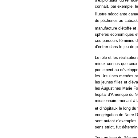
d’exploitation du territ
connaît, par exemple, l
illustre négociante cana
de pêcheries au Labrado
manufacture d’étoffe et 
sphères économiques et 
ces parcours féminins d
d’entrer dans le jeu de p
Le rôle et les réalisati
mieux connus que ceux 
participent au développ
les Ursulines menées p
les jeunes filles et d’év
les Augustines Marie For
hôpital d’Amérique du N
missionnaire menant à l
et d’hôpitaux le long du
congrégation de Notre-D
sont autant d’exemples d
sens strict, fut détermi
Tout au long du Régime 