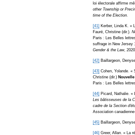
loi électorale affirme 
other Township or Preci
time of the Election
.
[41]
Kerber, Linda K. « 
Fauré, Christine (dir.).
N
Paris : Les Belles lettr
suffrage in New Jersey 
Gender & the Law
, 2020
[42]
Baillargeon, Denys
[43]
Cohen, Yolande. « S
Christine (dir.)
Nouvelle
Paris : Les Belles lettre
[44]
Picard, Nathalie. «
Les bâtisseuses de la C
cadre de la Section d'é
Association canadienne-
[45]
Baillargeon, Denys
[46]
Greer, Allan. « La 