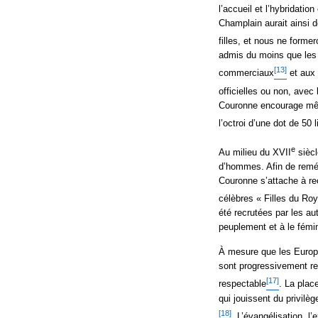
l’accueil et l’hybridatio
Champlain aurait ainsi d
filles, et nous ne forme
admis du moins que les
[13]
commerciaux
et aux 
officielles ou non, avec
Couronne encourage mêm
l’octroi d’une dot de 50 l
e
Au milieu du XVII
siècl
d’hommes. Afin de reméd
Couronne s’attache à re
célèbres « Filles du Roy
été recrutées par les aut
peuplement et à le fémin
À mesure que les Europ
sont progressivement rel
[17]
respectable
. La plac
qui jouissent du privilè
[18]
. L’évangélisation, l’