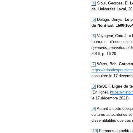
[4]
Sioui, Georges, E. L
de l'Université Laval, 2
[5]
Delâge, Denys.
Le p
du Nord-Est, 1600-1664
[6]
Voyageur, Cora J. «
fourrures : d’essentiel
épreuves, réussites et lu
2016, p. 16-20.
[7]
Watts, Bob.
Gouvern
https://atlasdespeuples
consultée le 17 décemb
[8]
RéQEF.
Ligne du t
[En ligne].
https://hist
le 17 décembre 2021).
[9]
Autant à cette époque
cultures autochtones et
dissemblables que ces qu
[10]
Femmes autochton