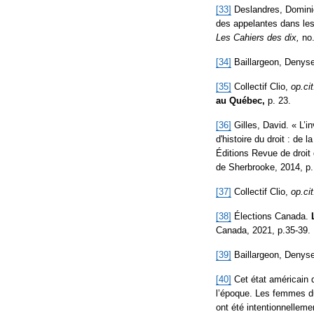
[33]
Deslandres, Dominiqu
des appelantes dans les 
Les Cahiers des dix,
no.
[34]
Baillargeon, Denys
[35]
Collectif Clio,
op.cit
au Québec,
p. 23.
[36]
Gilles, David. « L’
d'histoire du droit : de
Éditions Revue de droit 
de Sherbrooke, 2014, p.
[37]
Collectif Clio,
op.cit
[38]
Élections Canada.
Canada, 2021, p.35-39.
[39]
Baillargeon, Denys
[40]
Cet état américain 
l’époque. Les femmes du
ont été intentionnellem