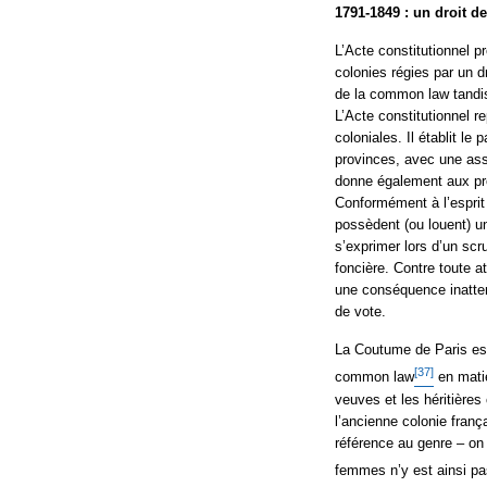
1791-1849 : un droit d
L’Acte constitutionnel 
colonies régies par un d
de la common law tandis
L’Acte constitutionnel re
coloniales. Il établit 
provinces, avec une assem
donne également aux prop
Conformément à l’esprit
possèdent (ou louent) u
s’exprimer lors d’un scru
foncière. Contre toute 
une conséquence inatte
de vote.
La Coutume de Paris est
[37]
common law
en matiè
veuves et les héritières
l’ancienne colonie franç
référence au genre – on 
femmes n’y est ainsi pa