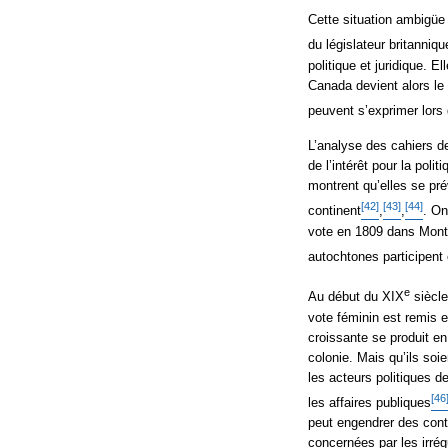
Cette situation ambigüe 
du législateur britanniqu
politique et juridique. 
Canada devient alors le
peuvent s’exprimer lors
L’analyse des cahiers de
de l’intérêt pour la poli
montrent qu’elles se prév
[42]
[43]
[44]
continent
,
,
. On
vote en 1809 dans Mont
autochtones participent
e
Au début du XIX
siècle
vote féminin est remis e
croissante se produit e
colonie. Mais qu’ils soi
les acteurs politiques 
[46
les affaires publiques
peut engendrer des cont
concernées par les irrégu