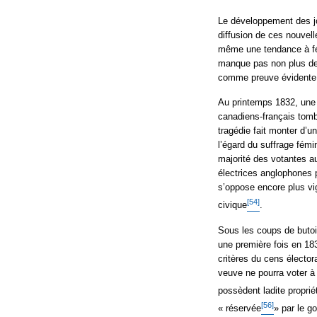
Le développement des jou
diffusion de ces nouvell
même une tendance à fémi
manque pas non plus de
comme preuve évidente 
Au printemps 1832, une 
canadiens-français tombe
tragédie fait monter d’un
l’égard du suffrage fémin
majorité des votantes a
électrices anglophones 
s’oppose encore plus vi
[54]
civique
.
Sous les coups de butoir
une première fois en 183
critères du cens élector
veuve ne pourra voter à
possèdent ladite propri
[56]
« réservée
» par le go