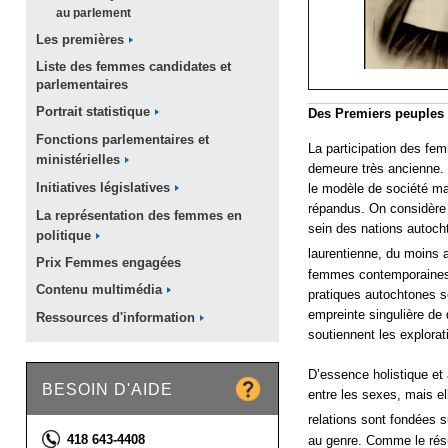
au
parlement
Les
premières
Liste des femmes candidates et
parlementaires
Portrait
statistique
Des Premiers peuples à
Fonctions parlementaires et
La participation des fem
ministérielles
demeure très ancienne. 
Initiatives
législatives
le modèle de société ma
répandus. On considère a
La représentation des femmes en
sein des nations autoch
politique
laurentienne, du moins 
Prix Femmes
engagées
femmes contemporaines d
Contenu
multimédia
pratiques autochtones s
empreinte singulière de
Ressources
d'information
soutiennent les explora
D’essence holistique et
BESOIN D'AIDE
entre les sexes, mais el
relations sont fondées 
Téléphone :
418 643-4408
au genre. Comme le résu