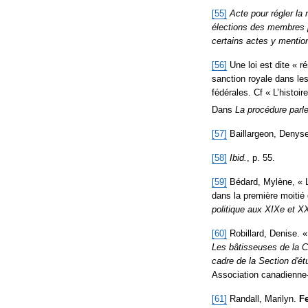
[55]
Acte pour régler la
élections des membres 
certains actes y mentio
[56]
Une loi est dite « r
sanction royale dans le
fédérales. Cf « L’histoi
Dans
La procédure parl
[57]
Baillargeon, Denys
[58]
Ibid.
, p. 55.
[59]
Bédard, Mylène, « 
dans la première moitié
politique aux XIXe et X
[60]
Robillard, Denise. 
Les bâtisseuses de la C
cadre de la Section d'é
Association canadienne-
[61]
Randall, Marilyn.
Fe