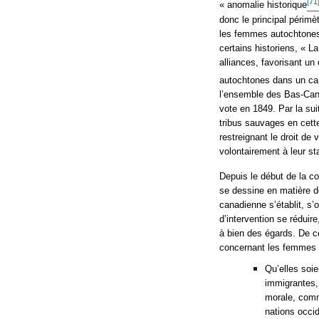
[71
« anomalie historique
donc le principal périmè
les femmes autochtones 
certains historiens, « La
alliances, favorisant un
autochtones dans un car
l’ensemble des Bas-Cana
vote en 1849. Par la suit
tribus sauvages en cett
restreignant le droit d
volontairement à leur sta
Depuis le début de la co
se dessine en matière de
canadienne s’établit, s’
d’intervention se réduir
à bien des égards. De c
concernant les femmes 
Qu’elles soi
immigrantes, 
morale, comm
nations occid