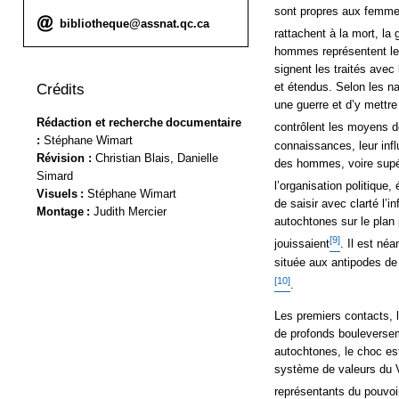
sont propres aux femmes,
Courriel :
bibliotheque@assnat.qc.ca
rattachent à la mort, la
hommes représentent le
signent les traités ave
et étendus. Selon les na
Crédits
une guerre et d’y mettr
Rédaction et recherche documentaire
contrôlent les moyens d
:
Stéphane Wimart
connaissances, leur inf
Révision :
Christian Blais, Danielle
des hommes, voire supér
Simard
l’organisation politique
Visuels :
Stéphane Wimart
de saisir avec clarté l’
Montage :
Judith Mercier
autochtones sur le plan 
[9]
jouissaient
. Il est né
située aux antipodes de
[10]
.
Les premiers contacts, l
de profonds bouleverse
autochtones, le choc est
système de valeurs du V
représentants du pouvoir