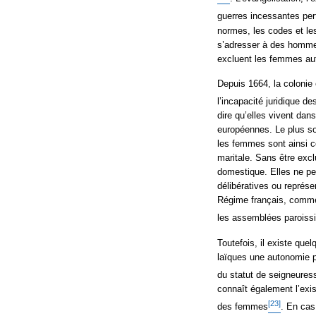
guerres incessantes pert
normes, les codes et le
s’adresser à des hommes
excluent les femmes au
Depuis 1664, la colonie
l’incapacité juridique d
dire qu’elles vivent dan
européennes. Le plus sou
les femmes sont ainsi c
maritale. Sans être exc
domestique. Elles ne pe
délibératives ou représen
Régime français, comme
les assemblées paroissi
Toutefois, il existe qu
laïques une autonomie p
du statut de seigneuresse
connaît également l’exis
[23]
des femmes
. En cas