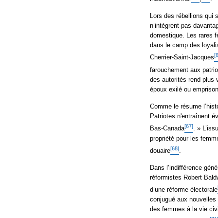
Lors des rébellions qui
n’intègrent pas davanta
domestique. Les rares fe
dans le camp des loyali
[
Cherrier-Saint-Jacques
farouchement aux patrio
des autorités rend plus 
époux exilé ou empriso
Comme le résume l’histor
Patriotes n'entraînent 
[67]
Bas-Canada
. » L’is
propriété pour les femme
[68]
douaire
.
Dans l’indifférence géné
réformistes Robert Bald
d’une réforme électorale
conjugué aux nouvelles d
des femmes à la vie ci