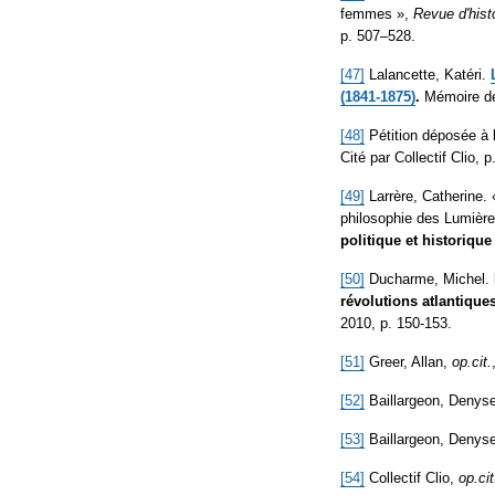
femmes »,
Revue d'hist
p. 507–528.
[47]
Lalancette, Katéri.
(
1841-1875)
.
Mémoire de 
[48]
Pétition déposée à
Cité par Collectif Clio, p
[49]
Larrère, Catherine.
philosophie des Lumières
politique et historiqu
[50]
Ducharme, Michel.
révolutions atlantique
2010, p. 150-153.
[51]
Greer, Allan,
op.cit.
[52]
Baillargeon, Denys
[53]
Baillargeon, Denys
[54]
Collectif Clio,
op.cit