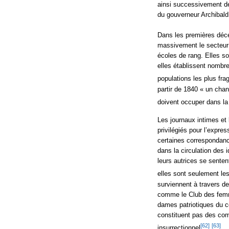
ainsi successivement d
du gouverneur Archibald
Dans les premières déc
massivement le secteur 
écoles de rang. Elles so
elles établissent nombre
populations les plus frag
partir de 1840 « un cha
doivent occuper dans la
Les journaux intimes et 
privilégiés pour l’expr
certaines correspondanc
dans la circulation des
leurs autrices se senten
elles sont seulement les
surviennent à travers d
comme le Club des femm
dames patriotiques du 
constituent pas des co
[62]
[63]
insurrectionnel
,
.