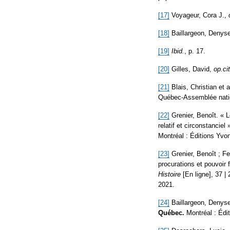
[17]
Voyageur, Cora J.,
[18]
Baillargeon, Denys
[19]
Ibid.
, p. 17.
[20]
Gilles, David,
op.cit
[21]
Blais, Christian et a
Québec-Assemblée natio
[22]
Grenier, Benoît. « L
relatif et circonstanciel
Montréal : Éditions Yvon
[23]
Grenier, Benoît ; Fe
procurations et pouvoir
Histoire
[En ligne], 37 | 
2021.
[24]
Baillargeon, Denys
Québec.
Montréal : Édi