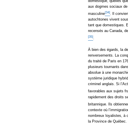
domestique, quelles qu
aux dogmes sociaux de l
[34]
masculine
. Il convi
autochtones vivent sous
tant que domestiques. E
recensés au Canada, de l
[35]
.
À bien des égards, la d
renversements. La conqu
du traité de Paris en 1
plusieurs tournants dans
absolue à une monarchie
système juridique hybrid
criminel anglais. Si l’A
favorables aux sujets f
rapidement des droits s
britannique. Ils obtienne
contexte où l’immigratio
nombreux loyalistes, à 
la Province de Québec.