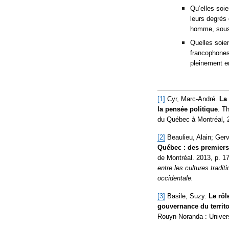
Qu’elles soi
leurs degrés 
homme, sous l
Quelles soien
francophones
pleinement e
[1]
Cyr, Marc-André.
La 
la pensée politique
. T
du Québec à Montréal, 2
[2]
Beaulieu, Alain; Gerv
Québec : des premiers
de Montréal. 2013, p. 17
entre les cultures tradi
occidentale.
[3]
Basile, Suzy.
Le rôl
gouvernance du territo
Rouyn-Noranda : Univers