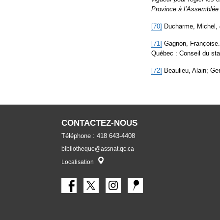
Province à l’Assemblée 
[70]
Ducharme, Michel,
[71]
Gagnon, Françoise
Québec : Conseil du sta
[72]
Beaulieu, Alain; Ger
CONTACTEZ-NOUS
Téléphone : 418 643-4408
bibliotheque@assnat.qc.ca
Localisateur
Localisation