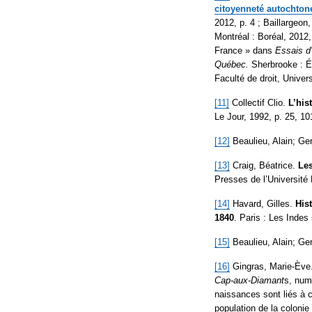
citoyenneté autochtone
2012, p. 4 ; Baillargeo
Montréal : Boréal, 2012,
France » dans
Essais d'
Québec.
Sherbrooke : Éd
Faculté de droit, Univer
[11]
Collectif Clio.
L’his
Le Jour, 1992, p. 25, 10
[12]
Beaulieu, Alain; Ger
[13]
Craig, Béatrice.
Les
Presses de l’Université 
[14]
Havard, Gilles.
His
1840
. Paris : Les Indes
[15]
Beaulieu, Alain; Ger
[16]
Gingras, Marie-Ève. 
Cap-aux-Diamant
s, num
naissances sont liés à 
population de la colonie a