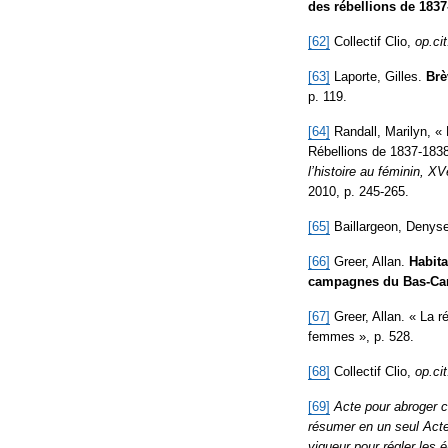
des rébellions de 1837
[62]
Collectif Clio,
op.cit
[63]
Laporte, Gilles.
Brè
p. 119.
[64]
Randall, Marilyn, «
Rébellions de 1837-183
l’histoire au féminin, X
2010, p. 245-265.
[65]
Baillargeon, Denys
[66]
Greer, Allan.
Habita
campagnes du Bas-Ca
[67]
Greer, Allan. « La 
femmes », p. 528.
[68]
Collectif Clio,
op.cit
[69]
Acte pour abroger c
résumer en un seul Acte
vigueur pour régler les 