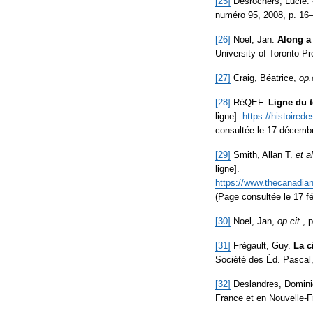
[25]
Desrochers, Lucie. «
numéro 95, 2008, p. 16
[26]
Noel, Jan.
Along a 
University of Toronto Pr
[27]
Craig, Béatrice,
op.
[28]
RéQEF.
Ligne du 
ligne].
https://histoir
consultée le 17 décemb
[29]
Smith, Allan T.
et al
ligne].
https://www.thecanadiane
(Page consultée le 17 fé
[30]
Noel, Jan,
op.cit.
, 
[31]
Frégault, Guy.
La c
Société des Éd. Pascal,
[32]
Deslandres, Dominiq
France et en Nouvelle-F