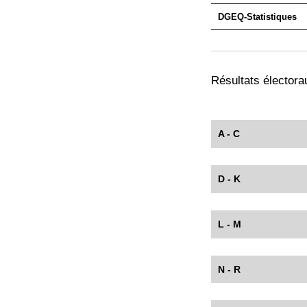
DGEQ-Statistiques
Résultats électorau
A - C
D - K
L - M
N - R