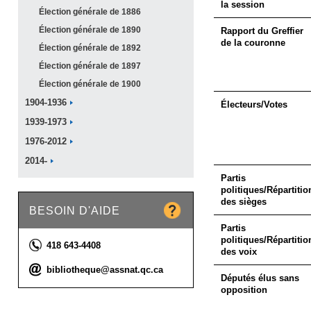
la session
Élection générale de
1886
Élection générale de
1890
Rapport du Greffier
de la couronne
Élection générale de
1892
Élection générale de
1897
Élection générale de
1900
1904-1936
Électeurs/Votes
1939-1973
1976-2012
2014-
Partis
politiques/Répartitio
des sièges
BESOIN D'AIDE
Partis
politiques/Répartitio
Téléphone :
418 643-4408
des voix
Courriel :
bibliotheque@assnat.qc.ca
Députés élus sans
opposition