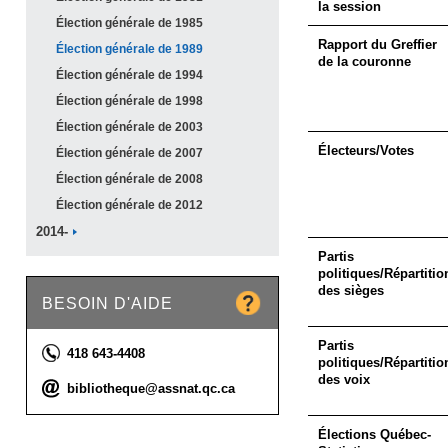
la session
Élection générale de
1985
Rapport du Greffier
Élection générale de
1989
de la couronne
Élection générale de
1994
Élection générale de
1998
Élection générale de
2003
Électeurs/Votes
Élection générale de
2007
Élection générale de
2008
Élection générale de
2012
2014-
Partis
politiques/Répartitio
des sièges
BESOIN D'AIDE
Partis
Téléphone :
418 643-4408
politiques/Répartitio
des voix
Courriel :
bibliotheque@assnat.qc.ca
Élections Québec-