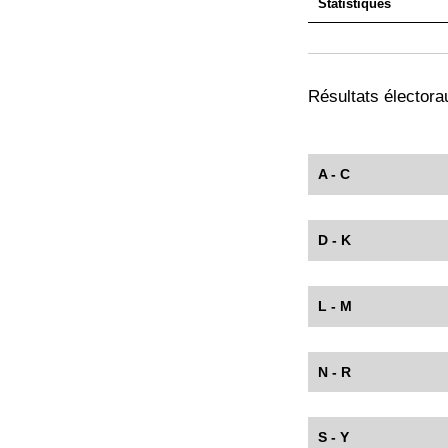
Statistiques
Résultats électorau
A - C
D - K
L - M
N - R
S - Y