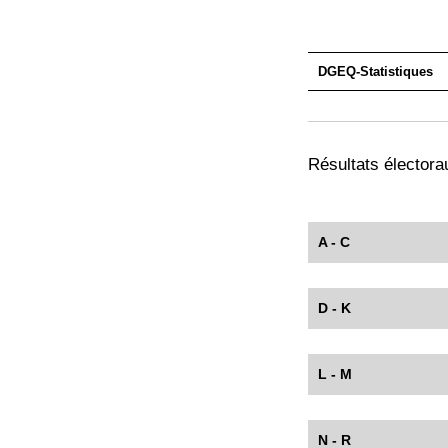
DGEQ-Statistiques
Résultats électorau
A - C
D - K
L - M
N - R