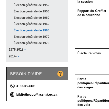
la session
Élection générale de
1952
Rapport du Greffier
Élection générale de
1956
de la couronne
Élection générale de
1960
Élection générale de
1962
Élection générale de
1966
Élection générale de
1970
Élection générale de
1973
1976-2012
Électeurs/Votes
2014-
BESOIN D'AIDE
Partis
politiques/Répartitio
Téléphone :
418 643-4408
des sièges
Courriel :
bibliotheque@assnat.qc.ca
Partis
politiques/Répartitio
des voix