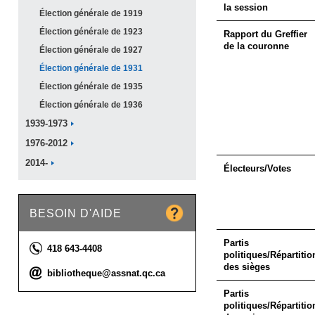
la session
Élection générale de
1919
Élection générale de
1923
Rapport du Greffier
de la couronne
Élection générale de
1927
Élection générale de
1931
Élection générale de
1935
Élection générale de
1936
1939-1973
1976-2012
2014-
Électeurs/Votes
BESOIN D'AIDE
Partis
Téléphone :
418 643-4408
politiques/Répartitio
des sièges
Courriel :
bibliotheque@assnat.qc.ca
Partis
politiques/Répartitio