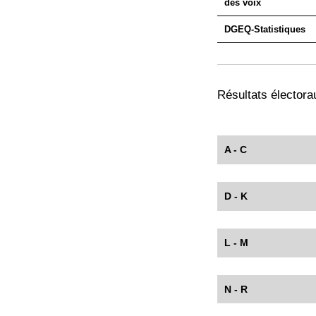
des voix
DGEQ-Statistiques
Résultats électorau
A - C
D - K
L - M
N - R