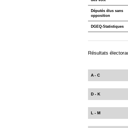
Députés élus sans
opposition
DGEQ-Statistiques
Résultats électorau
A - C
D - K
L - M