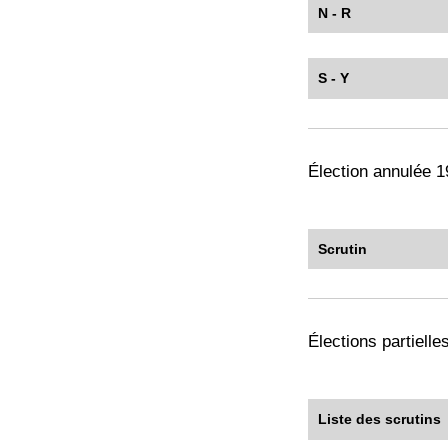
N - R
S - Y
Élection annulée 
Scrutin
Élections partiell
Liste des scrutins