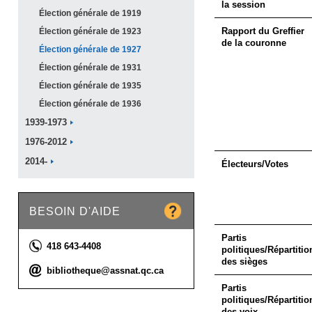
la session
Élection générale de
1919
Rapport du Greffier
Élection générale de
1923
de la couronne
Élection générale de
1927
Élection générale de
1931
Élection générale de
1935
Élection générale de
1936
1939-1973
1976-2012
2014-
Électeurs/Votes
BESOIN D'AIDE
Partis
Téléphone :
418 643-4408
politiques/Répartitio
des sièges
Courriel :
bibliotheque@assnat.qc.ca
Partis
politiques/Répartitio
des voix