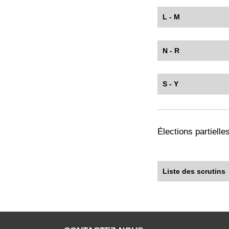
L - M
N - R
S - Y
Élections partiell
Liste des scrutins