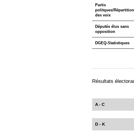
Partis
politques/Répartition
des voix
Députés élus sans
opposition
DGEQ-Statistiques
Résultats électorau
A - C
D - K