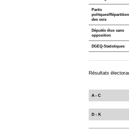
Partis
politques/Répartition
des voix
Députés élus sans
opposition
DGEQ-Statistiques
Résultats électorau
A - C
D - K