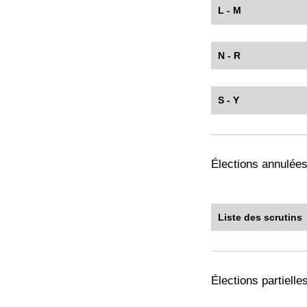
L - M
N - R
S - Y
Élections annulée
Liste des scrutins
Élections partielle