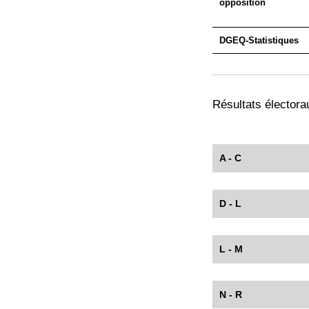
opposition
DGEQ-Statistiques
Résultats électorau
A - C
D - L
L - M
N - R