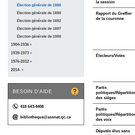
la session
Élection générale de
1886
Élection générale de
1890
Rapport du Greffier
de la couronne
Élection générale de
1892
Élection générale de
1897
Élection générale de
1900
1904-1936
1939-1973
Électeurs/Votes
1976-2012
2014-
Partis
BESOIN D'AIDE
politiques/Répartitio
des sièges
Téléphone :
418 643-4408
Partis
politiques/Répartitio
Courriel :
bibliotheque@assnat.qc.ca
des voix
Députés élus sans