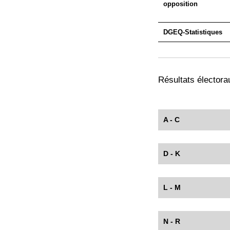
opposition
DGEQ-Statistiques
Résultats électorau
A - C
D - K
L - M
N - R