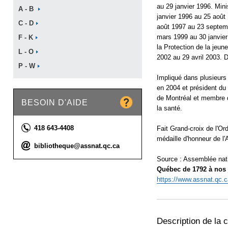
au 29 janvier 1996. Min
A -
B
janvier 1996 au 25 août
C -
D
août 1997 au 23 septemb
mars 1999 au 30 janvier
F -
K
la Protection de la jeun
L -
O
2002 au 29 avril 2003. D
P -
W
Impliqué dans plusieurs
en 2004 et président du
de Montréal et membre du
BESOIN D'AIDE
la santé.
Téléphone :
418 643-4408
Fait Grand-croix de l'Ord
médaille d'honneur de l
Courriel :
bibliotheque@assnat.qc.ca
Source : Assemblée nat
Québec de 1792 à nos 
https://www.assnat.qc.c
Description de la c