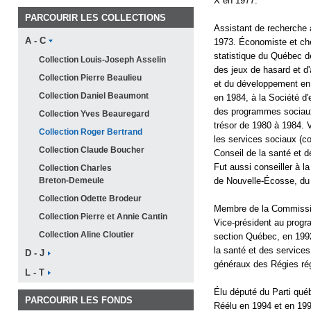
X en 1977.
PARCOURIR LES COLLECTIONS
Assistant de recherche 
A -
C
1973. Économiste et che
statistique du Québec d
Collection Louis-Joseph
Asselin
des jeux de hasard et d'
Collection Pierre
Beaulieu
et du développement en
Collection Daniel
Beaumont
en 1984, à la Société d'
des programmes sociaux
Collection Yves
Beauregard
trésor de 1980 à 1984. 
Collection Roger
Bertrand
les services sociaux (c
Collection Claude
Boucher
Conseil de la santé et 
Fut aussi conseiller à 
Collection Charles
Breton-Demeule
de Nouvelle-Écosse, du
Collection Odette
Brodeur
Membre de la Commission
Collection Pierre et Annie
Cantin
Vice-président au progra
Collection Aline
Cloutier
section Québec, en 1992
la santé et des service
D -
J
généraux des Régies rég
L -
T
Élu député du Parti québé
PARCOURIR LES FONDS
Réélu en 1994 et en 19