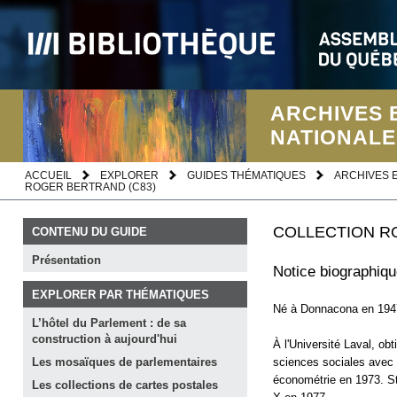
ARCHIVES 
NATIONALE
ACCUEIL
EXPLORER
GUIDES THÉMATIQUES
ARCHIVES 
ROGER BERTRAND (C83)
COLLECTION R
CONTENU DU GUIDE
Présentation
Notice biographiq
EXPLORER PAR THÉMATIQUES
Né à Donnacona en 1947,
L’hôtel du Parlement : de sa
construction à
aujourd'hui
À l'Université Laval, ob
sciences sociales avec 
Les mosaïques de
parlementaires
économétrie en 1973. St
Les collections de cartes
postales