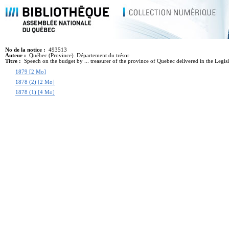
No de la notice :
493513
Auteur :
Québec (Province). Département du trésor
Titre :
Speech on the budget by ... treasurer of the province of Quebec delivered in the Legi
1879 [2 Mo]
1878 (2) [2 Mo]
1878 (1) [4 Mo]