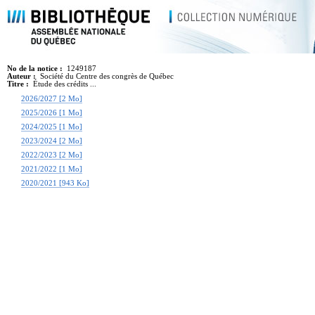
No de la notice :
1249187
Auteur :
Société du Centre des congrès de Québec
Titre :
Étude des crédits ...
2026/2027 [2 Mo]
2025/2026 [1 Mo]
2024/2025 [1 Mo]
2023/2024 [2 Mo]
2022/2023 [2 Mo]
2021/2022 [1 Mo]
2020/2021 [943 Ko]